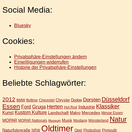
Social Media:
Bluesky
Cookies:
Privatsphäre-Einstellungen ändern
Einwilligungen widerrufen
Historie der Privatsphäre-Einstellungen
Beliebte Schlagwörter:
Düsseldorf
2012
Dorsten
Chrysler
Dodge
BMW
Bottrop
Chevrolet
Essen
Klassiker
Gruga
Herten
Ford
Industrie
Hot Rod
Kunst
Kustom Kulture
Landschaft
Mercedes
Makro
Messe Essen
Natur
MOPAR
Musik
MOPAR Nationals
Mustang
Münsterland
Museum
Oldtimer
Naturfotografie
NRW
Opel
Photoshop
Plymouth