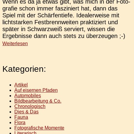
Wenn es da ja etwas gibt, was mich in der Foto­
gra­fie schon immer fas­zi­niert hat, dann das
Spiel mit der Schär­fen­tie­fe. Idea­ler­wei­se mit
licht­star­ken Fest­brenn­wei­ten prak­ti­ziert und
später in Schwarz­weiß ser­viert, wissen die
Ergeb­nis­se dann auch stets zu überzeugen ;-)
Weiterlesen
Kategorien:
Artikel
Auf eisernen Pfaden
Automobiles
Bildbearbeitung & Co.
Chronologisch
Dies & Das
Fauna
Flora
Fotografische Momente
Literarisch