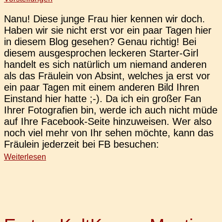
Nanu! Diese junge Frau hier kennen wir doch.
Haben wir sie nicht erst vor ein paar Tagen hier
in diesem Blog gese­hen? Genau rich­tig! Bei
diesem aus­ge­spro­chen lecke­ren Star­­ter-Girl
han­delt es sich natür­lich um nie­mand ande­ren
als das Fräu­lein von Absint, wel­ches ja erst vor
ein paar Tagen mit einem ande­ren Bild Ihren
Ein­stand hier hatte ;-). Da ich ein großer Fan
Ihrer Foto­gra­fien bin, werde ich auch nicht müde
auf Ihre Face­­book-Seite hin­zu­wei­sen. Wer also
noch viel mehr von Ihr sehen möchte, kann das
Fräu­lein jeder­zeit bei FB besuchen:
Weiterlesen