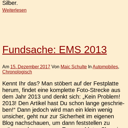
Silber.
Weiterlesen
Fundsache: EMS 2013
Am
15. Dezember 2017
Von
Maic Schulte
In
Automobiles
,
Chronologisch
Kennt Ihr das? Man stö­bert auf der Fest­plat­te
herum, findet eine kom­plet­te Foto-Stre­­cke aus
dem Jahr 2013 und denkt sich: „Kein Pro­blem!
2013! Den Arti­kel hast Du schon lange geschrie­
ben!“ Dann jedoch wird man ein klein wenig
unsi­cher, geht nur zur Sicher­heit im eige­nen
Blog nach­schau­en, um dann fest­stel­len zu