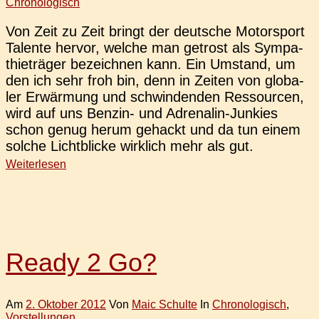
Chronologisch
Von Zeit zu Zeit bringt der deut­sche Motor­sport
Talen­te hervor, welche man getrost als Sym­pa­
thie­trä­ger bezeich­nen kann. Ein Umstand, um
den ich sehr froh bin, denn in Zeiten von glo­ba­
ler Erwär­mung und schwin­den­den Res­sour­cen,
wird auf uns Benzin- und Adre­na­­lin-Jun­kies
schon genug herum gehackt und da tun einem
solche Licht­bli­cke wirk­lich mehr als gut.
Weiterlesen
Ready 2 Go?
Am
2. Oktober 2012
Von
Maic Schulte
In
Chronologisch
,
Vorstellungen