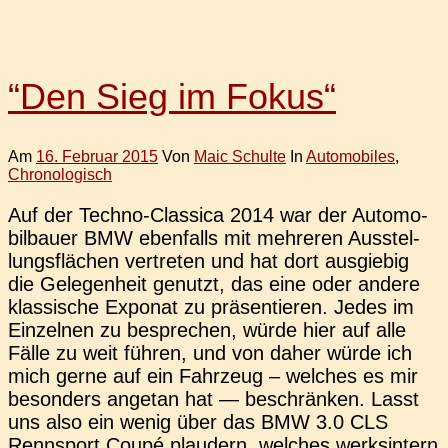
“Den Sieg im Fokus“
Am
16. Februar 2015
Von
Maic Schulte
In
Automobiles
,
Chronologisch
Auf der Techno-Clas­­si­­ca 2014 war der Auto­mo­
bil­bau­er BMW eben­falls mit meh­re­ren Aus­stel­
lungs­flä­chen ver­tre­ten und hat dort aus­gie­big
die Gele­gen­heit genutzt, das eine oder andere
klas­si­sche Expo­nat zu prä­sen­tie­ren. Jedes im
Ein­zel­nen zu bespre­chen, würde hier auf alle
Fälle zu weit führen, und von daher würde ich
mich gerne auf ein Fahr­zeug – wel­ches es mir
beson­ders ange­tan hat — beschrän­ken. Lasst
uns also ein wenig über das BMW 3.0 CLS
Renn­sport Coupé plau­dern, wel­ches werks­in­tern