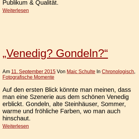
Publi­kum & Qualität.
Weiterlesen
„Venedig? Gondeln?“
Am
11. September 2015
Von
Maic Schulte
In
Chronologisch
,
Fotografische Momente
Auf den ersten Blick könnte man meinen, dass
man eine Sze­ne­rie aus dem schö­nen Vene­dig
erblickt. Gon­deln, alte Stein­häu­ser, Sommer,
warme und fröh­li­che Farben, wo man auch
hinschaut.
Weiterlesen