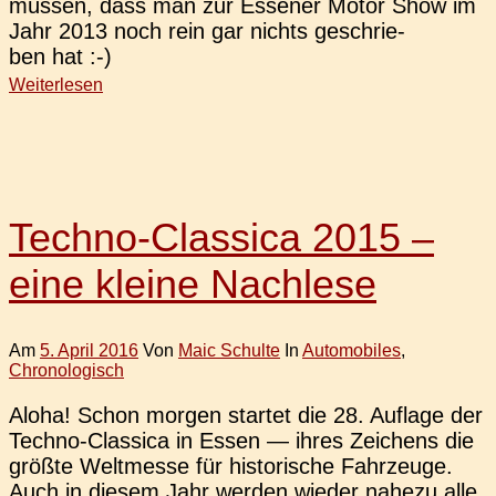
müssen, dass man zur Esse­ner Motor Show im
Jahr 2013 noch rein gar nichts geschrie­
ben hat :-)
Weiterlesen
Techno-Classica 2015 –
eine kleine Nachlese
Am
5. April 2016
Von
Maic Schulte
In
Automobiles
,
Chronologisch
Aloha! Schon morgen star­tet die 28. Auf­la­ge der
Techno-Clas­­si­­ca in Essen — ihres Zei­chens die
größte Welt­mes­se für his­to­ri­sche Fahr­zeu­ge.
Auch in diesem Jahr werden wieder nahezu alle