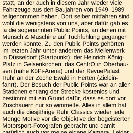
statt, an der auch in diesem Jahr wieder viele
Fahr­zeu­ge aus den Bau­jah­ren von 1949–1989
teil­ge­nom­men haben. Dort selber mit­fah­ren sind
wohl die wenigs­tens von uns, aber dafür gab es
ja die soge­nann­ten Public Points, an denen mit
Mensch & Maschi­ne auf Tuch­füh­lung gegan­gen
werden konnte. Zu den Public Points gehör­ten
im letz­ten Jahr unter ande­rem das Mei­len­werk
in Düs­sel­dorf (Start­punkt); der Hein­rich-König-
Platz in Gel­sen­kir­chen; das CentrO in Ober­hau­
sen (nähe KöPi-Arena) und der Revue­Pa­last
Ruhr an der Zeche Ewald in Herten (Ziel­ein­
fahrt). Der Besuch der Public Points war an allen
Sta­tio­nen ent­lang der Stre­cke kos­ten­los und
bestimmt mit ein Grund dafür, dass es dort vor
Zuschau­ern nur so wim­mel­te. Alles in allem hat
auch die dies­jäh­ri­ge Ruhr Clas­sics wieder jede
Menge Motive vor die Objek­ti­ve der begeis­ter­ten
Motor­s­port-Foto­­­gra­­fen gebracht und damit
natür­lich auch vor meine eigene Kamera. Leider