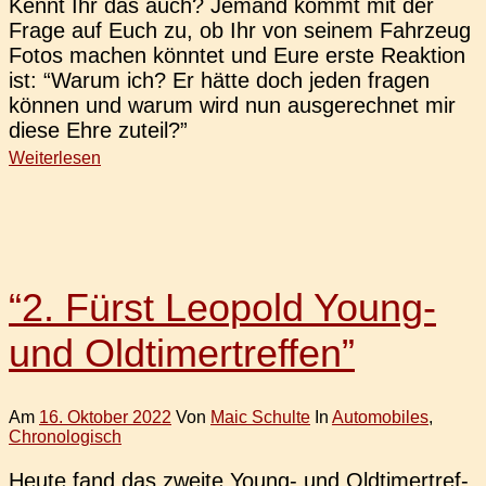
Kennt Ihr das auch? Jemand kommt mit der
Frage auf Euch zu, ob Ihr von seinem Fahr­zeug
Fotos machen könn­tet und Eure erste Reak­ti­on
ist: “Warum ich? Er hätte doch jeden fragen
können und warum wird nun aus­ge­rech­net mir
diese Ehre zuteil?”
Weiterlesen
“2. Fürst Leopold Young-
und Oldtimertreffen”
Am
16. Oktober 2022
Von
Maic Schulte
In
Automobiles
,
Chronologisch
Heute fand das zweite Young- und Old­ti­mer­tref­