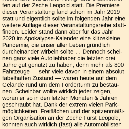
fen auf der Zeche Leo­pold statt. Die Pre­mie­re
dieser Ver­an­stal­tung fand schon im Jahr 2019
statt und eigent­lich sollte im fol­gen­den Jahr eine
wei­te­re Auf­la­ge dieser Ver­an­stal­tungs­rei­he statt­
fin­den. Leider stand dann aber für das Jahr
2020 im Apo­­ka­­ly­p­­se-Kalen­­der eine klit­ze­klei­ne
Pan­de­mie, die unser aller Leben gründ­lich
durch­ein­an­der wir­beln sollte … Den­noch schei­
nen ganz viele Auto­lieb­ha­ber die letz­ten drei
Jahre gut genutzt zu haben, denn mehr als 800
Fahr­zeu­ge — sehr viele davon in einem abso­lut
fabel­haf­ten Zustand — waren heute auf dem
Gelän­de rund um dem För­der­turm zu bestau­
nen. Schein­bar wollte wirk­lich jeder zeigen,
woran er so in den letz­ten Mona­ten & Jahren
geschraubt hat. Dank der extrem vielen Park­
mög­lich­kei­ten, Frei­flä­chen und der spit­zen­mä­ßi­
gen Orga­ni­sa­ti­on an der Zeche Fürst Leo­pold,
konn­ten auch wirk­lich (fast) alle Auto­mo­bi­lis­ten