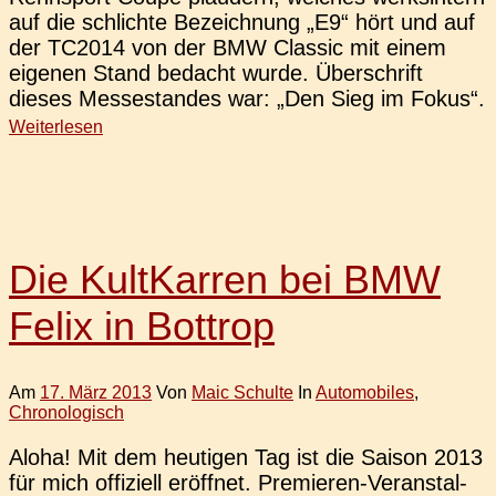
auf die schlich­te Bezeich­nung „E9“ hört und auf
der TC2014 von der BMW Clas­sic mit einem
eige­nen Stand bedacht wurde. Über­schrift
dieses Mes­se­stan­des war: „Den Sieg im Fokus“.
Weiterlesen
Die KultKarren bei BMW
Felix in Bottrop
Am
17. März 2013
Von
Maic Schulte
In
Automobiles
,
Chronologisch
Aloha! Mit dem heu­ti­gen Tag ist die Saison 2013
für mich offi­zi­ell eröff­net. Pre­­mie­­ren-Ver­­an­stal­­