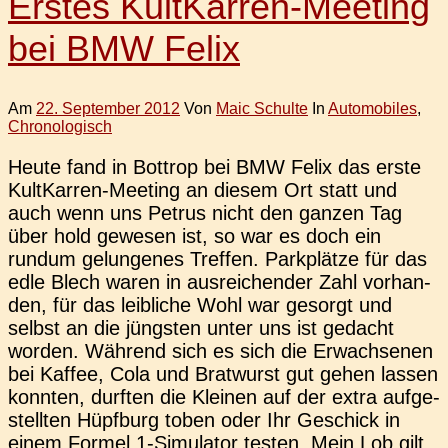
Erstes KultKarren-Meeting
bei BMW Felix
Am
22. September 2012
Von
Maic Schulte
In
Automobiles
,
Chronologisch
Heute fand in Bot­trop bei BMW Felix das erste
Kul­t­­Kar­­ren-Mee­­ting an diesem Ort statt und
auch wenn uns Petrus nicht den ganzen Tag
über hold gewe­sen ist, so war es doch ein
rundum gelun­ge­nes Tref­fen. Park­plät­ze für das
edle Blech waren in aus­rei­chen­der Zahl vor­han­
den, für das leib­li­che Wohl war gesorgt und
selbst an die jüngs­ten unter uns ist gedacht
worden. Wäh­rend sich es sich die Erwach­se­nen
bei Kaffee, Cola und Brat­wurst gut gehen lassen
konn­ten, durf­ten die Klei­nen auf der extra auf­ge­
stell­ten Hüpf­burg toben oder Ihr Geschick in
einem Formel 1‑Simulator testen. Mein Lob gilt