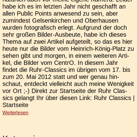
habe ich es im letz­ten Jahr nicht geschafft an
allen Public Points anwe­send zu sein, aber
zumin­dest Gel­sen­kir­chen und Ober­hau­sen
wurden foto­gra­fisch erlegt. Auf­grund der doch
sehr großen Bilder-Aus­­­beu­­te, habe ich dieses
Thema auf zwei Arti­kel auf­ge­teilt, so das es hier
heute nur die Bilder vom Hein­rich-König-Platz zu
sehen gibt und morgen, in einem wei­te­ren Arti­
kel, die Bilder vom CentrO. In diesem Jahr
findet die Ruhr-Clas­­sics im übri­gen vom 17. bis
zum 20. Mai 2012 statt und wer genau hin­
schaut, ent­deckt viel­leicht auch meine Wenig­keit
vor Ort ;-) Direkt zur Start­sei­te der Ruhr Clas­
sics gelangt Ihr über diesen Link: Ruhr Clas­sics |
Startseite
Weiterlesen