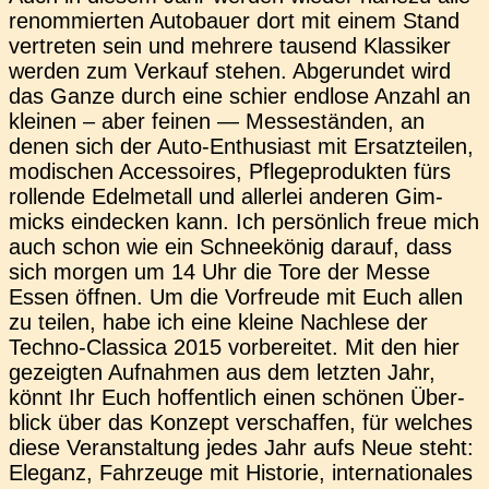
renom­mier­ten Auto­bau­er dort mit einem Stand
ver­tre­ten sein und meh­re­re tau­send Klas­si­ker
werden zum Ver­kauf stehen. Abge­run­det wird
das Ganze durch eine schier end­lo­se Anzahl an
klei­nen – aber feinen — Mes­se­stän­den, an
denen sich der Auto-Ent­hu­­si­ast mit Ersatz­tei­len,
modi­schen Acces­soires, Pfle­ge­pro­duk­ten fürs
rol­len­de Edel­me­tall und aller­lei ande­ren Gim­
micks ein­de­cken kann. Ich per­sön­lich freue mich
auch schon wie ein Schnee­kö­nig darauf, dass
sich morgen um 14 Uhr die Tore der Messe
Essen öffnen. Um die Vor­freu­de mit Euch allen
zu teilen, habe ich eine kleine Nach­le­se der
Techno-Clas­­si­­ca 2015 vor­be­rei­tet. Mit den hier
gezeig­ten Auf­nah­men aus dem letz­ten Jahr,
könnt Ihr Euch hof­fent­lich einen schö­nen Über­
blick über das Kon­zept ver­schaf­fen, für wel­ches
diese Ver­an­stal­tung jedes Jahr aufs Neue steht:
Ele­ganz, Fahr­zeu­ge mit His­to­rie, inter­na­tio­na­les