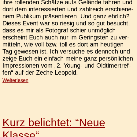
ihre rol­len­den Schät­ze aufs Gelän­de fahren und
dort dem inter­es­sier­ten und zahl­reich erschie­ne­
nem Publi­kum prä­sen­tie­ren. Und ganz ehr­lich?
Dieses Event war so riesig und so gut besucht,
dass es mir als Foto­graf schier unmög­lich
erscheint Euch auch nur im Gerings­ten zu ver­
mit­teln, wie voll bzw. toll es dort am heu­ti­gen
Tag gewe­sen ist. Ich ver­su­che es den­noch und
zeige Euch ein ein­fach meine ganz per­sön­li­chen
Impres­sio­nen vom „2. Young- und Old­ti­mer­tref­
fen“ auf der Zeche Leopold.
Weiterlesen
Kurz belichtet: “Neue
Klasse“