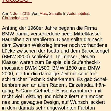
Am
7. Juni 2018
Von
Maic Schulte
In
Automobiles
,
Chronologisch
Anfang der 1960er Jahre begann die Firma
BMW damit, ver­schie­de­ne neue Mit­­tel­klas­­se-
Bau­­rei­hen zu eta­blie­ren. Diese sollte die nach
dem Zwei­ten Welt­krieg immer noch vor­han­de­ne
Lücke zwi­schen der Isetta und dem Barock­engel
(BMW 3200) schlie­ßen. Teil dieser „Neuen
Klasse“ waren zum Bei­spiel die Stu­fen­heck­li­
mou­si­nen BWM 1500, BMW 1800 und BMW
2000, die für die dama­li­ge Zeit mit sehr fort­
schritt­li­cher Tech­nik daher­ka­men. Es gab Schei­
ben­brem­sen an allen Rädern, Ein­zel­rad­auf­hän­
gung, 5‑Gang-Getrie­­be, Ein­spritz­mo­to­ren mit
recht viel Leis­tung und nicht zuletzt ein moder­
nes und gewag­tes Design, auf Wunsch lackiert
in dem damals sehr unge­wohn­ten Farb­ton