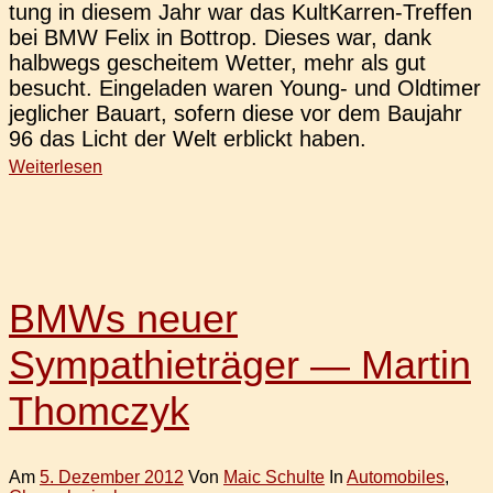
tung in diesem Jahr war das Kul­t­­Kar­­ren-Tre­f­­fen
bei BMW Felix in Bot­trop. Dieses war, dank
halb­wegs geschei­tem Wetter, mehr als gut
besucht. Ein­ge­la­den waren Young- und Old­ti­mer
jeg­li­cher Bauart, sofern diese vor dem Bau­jahr
96 das Licht der Welt erblickt haben.
Weiterlesen
BMWs neuer
Sympathieträger — Martin
Thomczyk
Am
5. Dezember 2012
Von
Maic Schulte
In
Automobiles
,