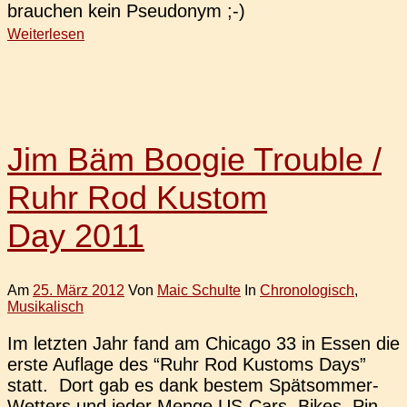
brau­chen kein Pseudonym ;-)
Weiterlesen
Jim Bäm Boogie Trouble /
Ruhr Rod Kustom
Day 2011
Am
25. März 2012
Von
Maic Schulte
In
Chronologisch
,
Musikalisch
Im letz­ten Jahr fand am Chi­ca­go 33 in Essen die
erste Auf­la­ge des “Ruhr Rod Kus­toms Days”
statt. Dort gab es dank bestem Spä­t­­som­­mer-
Wet­­ters und jeder Menge US-Cars, Bikes, Pin­