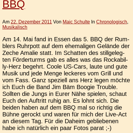
BBQ
Am
22. Dezember 2011
Von
Maic Schulte
In
Chronologisch
,
Musikalisch
Am 14. Mai fand in Essen das 5. BBQ der Rum­
blers Ruhr­pott auf dem ehe­ma­li­gen Gelän­de der
Zeche Amalie statt. Im Schat­ten des still­ge­leg­
ten För­der­turms gab es alles was das Rock­a­­bil­­
ly-Herz begehrt. Coole US-Cars, laute und gute
Musik und jede Menge lecke­res vom Grill und
vom Fass. Ganz spe­zi­ell ans Herz legen möchte
ich Euch die Band Jim Bäm Boogie Trou­ble.
Soll­ten die Jungs in Eurer Nähe spie­len, schaut
Euch den Auf­tritt ruhig an. Es lohnt sich. Die
beiden haben auf dem BBQ mal so rich­tig die
Bühne gerockt und waren für mich der Live-Act
an diesem Tag. Für die Daheim geblie­be­nen
habe ich natür­lich ein paar Fotos parat ;-)