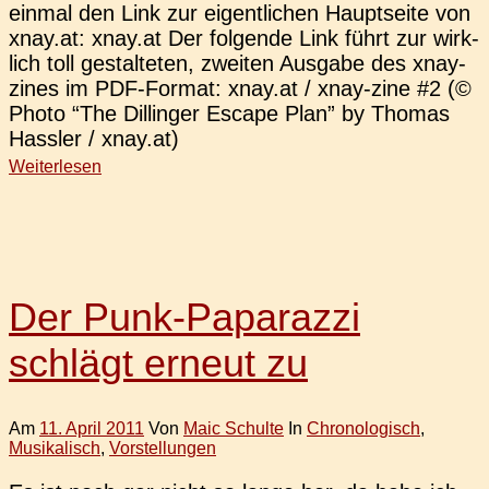
einmal den Link zur eigent­li­chen Haupt­sei­te von
xnay.at: xnay.at Der fol­gen­de Link führt zur wirk­
lich toll gestal­te­ten, zwei­ten Aus­ga­be des xnay-
zines im PDF-Format: xnay.at / xnay-zine #2 (©
Photo “The Dil­lin­ger Escape Plan” by Thomas
Hass­ler / xnay.at)
Weiterlesen
Der Punk-Paparazzi
schlägt erneut zu
Am
11. April 2011
Von
Maic Schulte
In
Chronologisch
,
Musikalisch
,
Vorstellungen