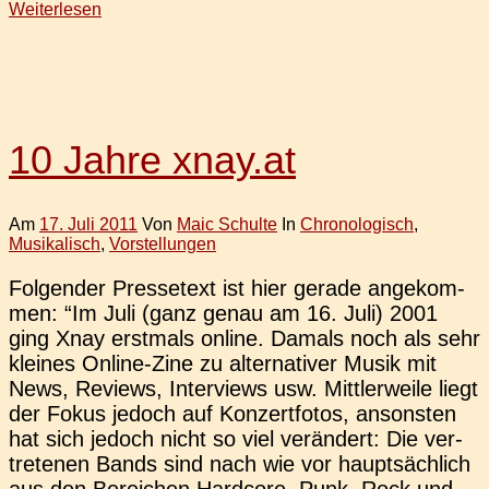
Weiterlesen
10 Jahre xnay.at
Am
17. Juli 2011
Von
Maic Schulte
In
Chronologisch
,
Musikalisch
,
Vorstellungen
Fol­gen­der Pres­se­text ist hier gerade ange­kom­
men: “Im Juli (ganz genau am 16. Juli) 2001
ging Xnay erst­mals online. Damals noch als sehr
klei­nes Online-Zine zu alter­na­ti­ver Musik mit
News, Reviews, Inter­views usw. Mitt­ler­wei­le liegt
der Fokus jedoch auf Kon­zert­fo­tos, ansons­ten
hat sich jedoch nicht so viel ver­än­dert: Die ver­
tre­te­nen Bands sind nach wie vor haupt­säch­lich