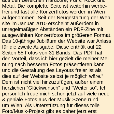
aus den Berei­chen Hard­core, Punk, Rock und
Metal. Die kom­plet­te Seite ist wei­ter­hin wer­be­
frei und fast alle Kon­zert­fo­tos werden in Wien
auf­ge­nom­men. Seit der Neu­ge­stal­tung der Web­
site im Januar 2010 erscheint außer­dem in
unre­gel­mä­ßi­gen Abstän­den ein PDF-Zine mit
aus­ge­wähl­ten Kon­zert­fo­tos im grö­ße­ren Format.
Das 10-jäh­ri­­ge Jubi­lä­um der Web­site war Anlass
für die zweite Aus­ga­be. Diese ent­hält auf 22
Seiten 55 Fotos von 31 Bands. Das PDF hat
den Vor­teil, dass ich hier gezielt die meiner Mei­
nung nach bes­se­ren Fotos prä­sen­tie­ren kann
und die Gestal­tung des Lay­outs freier ist als
dies auf der Web­site selbst je mög­lich wäre.”
Dem ist nicht viel hin­zu­zu­fü­gen, außer einem
herz­li­chen “Glück­wunsch” und “Weiter so”. Ich
per­sön­lich freue mich schon jetzt auf viele neue
& genia­le Fotos aus der Musik-Szene rund
um Wien. Als Unter­stüt­zung für dieses tolle
Foto­­/­­Mu­­sik-Pro­­jekt gibt es daher jetzt erst