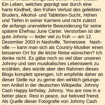
Ein Leben, wel­ches geprägt war durch eine
harte Kind­heit, den frühen Ver­lust des gelieb­ten
Bru­ders, Alko­hol- und Table­t­­ten-Sucht, Höhen
und Tiefen in seiner Kar­rie­re und nicht zuletzt
die anfangs uner­wi­der­te Bewun­de­rung für seine
spä­te­re Ehe­frau June Carter. Ver­stor­ben ist der
gute Johnny — leider viel zu früh — am 12.
Dezem­ber 2003 in Nash­ville, Ten­nes­see. Nash­
ville — kann man sich als Coun­­try-Musi­ker einen
bes­se­ren Ort für die letzte Reise wün­schen? Ich
denke nicht. Es gäbe noch so viel über unse­ren
Johnny und sein musi­ka­li­sches Lebens­werk zu
erzäh­len, dies würde aber den Rahmen dieses
Blogs kom­plett spren­gen. Ich emp­feh­le daher an
dieser Stelle nur zu gerne den wirk­lich gelun­ge­
nen Arti­kel in der deut­schen Wiki­pe­dia: Johnny
Cash Happy bir­th­day, Johnny. You are now in a
better place. Rest in peace, our bel­oved friend.
Als Quelle dieser Foto­gra­fie von Johnny Cash