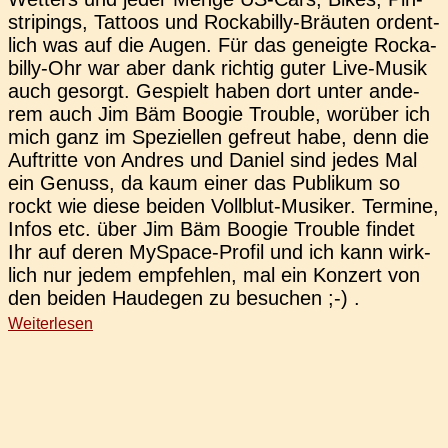
stri­pings, Tat­toos und Rock­a­­bil­­ly-Bräu­­ten ordent­
lich was auf die Augen. Für das geneig­te Rock­a­­
bil­­ly-Ohr war aber dank rich­tig guter Live-Musik
auch gesorgt. Gespielt haben dort unter ande­
rem auch Jim Bäm Boogie Trou­ble, wor­über ich
mich ganz im Spe­zi­el­len gefreut habe, denn die
Auf­trit­te von Andres und Daniel sind jedes Mal
ein Genuss, da kaum einer das Publi­kum so
rockt wie diese beiden Voll­blut-Musi­ker. Ter­mi­ne,
Infos etc. über Jim Bäm Boogie Trou­ble findet
Ihr auf deren MySpace-Profil und ich kann wirk­
lich nur jedem emp­feh­len, mal ein Kon­zert von
den beiden Hau­de­gen zu besuchen ;-) .
Weiterlesen