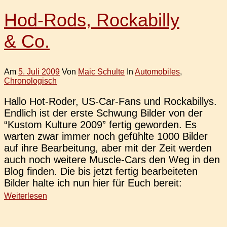
Hod-Rods, Rockabilly
& Co.
Am
5. Juli 2009
Von
Maic Schulte
In
Automobiles
,
Chronologisch
Hallo Hot-Roder, US-Car-Fans und Rocka­bil­lys.
End­lich ist der erste Schwung Bilder von der
“Kustom Kul­tu­re 2009” fertig gewor­den. Es
warten zwar immer noch gefühl­te 1000 Bilder
auf ihre Bear­bei­tung, aber mit der Zeit werden
auch noch wei­te­re Muscle-Cars den Weg in den
Blog finden. Die bis jetzt fertig bear­bei­te­ten
Bilder halte ich nun hier für Euch bereit:
Weiterlesen