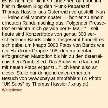
Es ist noch gar nicht so lange her, da habe ich
hier in diesem Blog den “Punk-Papa­ra­z­­zi”
Thomas Hass­ler aus Öster­reich vor­ge­stellt. Nun
— keine drei Monate später — holt er zu einem
erneu­ten Rund­um­schlag aus. Fol­gen­der Pres­se­
text erreich­te mich gerade per E‑Mail: “…seit
heute sind Kon­zert­fo­tos von genau 300 ver­
schie­de­nen Bands online. Ins­ge­samt han­delt es
sich dabei um knapp 5000 Fotos von Bands wie
der Har­d­­co­re-Gruppe 108, den momen­tan
erfolg­rei­chen Mast­o­don bis hin zu den öster­rei­
chi­schen Zom­bie­fied. Das Archiv wird lau­fend
mit neuen Fotos ergänzt…” Ich kann also an
dieser Stelle nur drin­gend einen erneu­ten
Besuch von www.xnay.at emp­feh­len! (© Photo
“UK Subs” by Thomas Hass­ler / xnay.at)
Weiterlesen