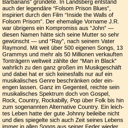
Bar­ba­ri­ans” grün­de­te. In Lands­berg ent­stand
auch der legen­dä­re “Folsom Prison Blues”,
inspi­riert durch den Film “Inside the Walls of
Folsom Prisom”. Der ehe­ma­li­ge Vor­na­me J.R.
war übri­gens ein Kom­pro­miss aus “John” —
diesen Namen hätte sich seine Mutter so sehr
gewünscht — und “Ray”, nach seinem Vater
Ray­mond. Mit weit über 500 eige­nen Songs, 13
Gram­mys und mehr als 50 Mil­lio­nen ver­kauf­ten
Ton­trä­gern welt­weit zählte der “Man in Black”
wahr­lich zu den ganz großen im Musik­ge­schäft
und dabei hat er sich kei­nes­falls nur auf ein
musi­ka­li­sches Genre beschrän­ken oder ein­
engen lassen. Ganz im Gegen­teil, reich­te sein
musi­ka­li­sches Spek­trum doch von Gospel,
Rock, Coun­try, Rocka­bil­ly, Pop über Folk bis hin
zum soge­nann­ten Alter­na­ti­ve Coun­try. Ein leich­
tes Leben hatte der gute Johnny bei­lei­be nicht
und dies spie­gel­te sich auch Zeit seines Lebens
immer in allen Songs aus seiner Feder wieder.