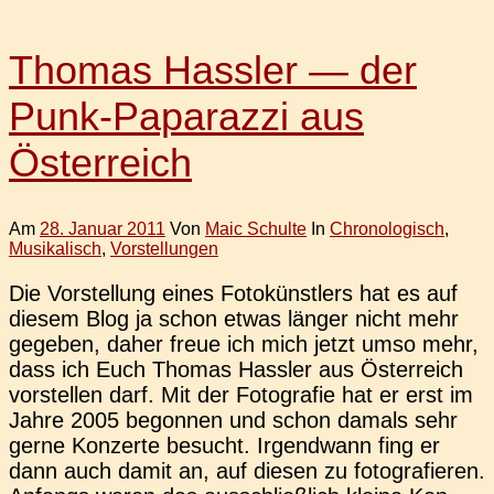
Thomas Hassler — der
Punk-Paparazzi aus
Österreich
Am
28. Januar 2011
Von
Maic Schulte
In
Chronologisch
,
Musikalisch
,
Vorstellungen
Die Vor­stel­lung eines Foto­künst­lers hat es auf
diesem Blog ja schon etwas länger nicht mehr
gege­ben, daher freue ich mich jetzt umso mehr,
dass ich Euch Thomas Hass­ler aus Öster­reich
vor­stel­len darf. Mit der Foto­gra­fie hat er erst im
Jahre 2005 begon­nen und schon damals sehr
gerne Kon­zer­te besucht. Irgend­wann fing er
dann auch damit an, auf diesen zu foto­gra­fie­ren.