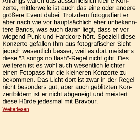
Anfangs waren das aus­schließ­lich kleine Kon­
zer­te, mitt­ler­wei­le ist auch das eine oder andere
grö­ße­re Event dabei. Trotz­dem foto­gra­fiert er
aber nach wie vor haupt­säch­lich eher unbe­kann­
te­re Bands, was auch daran liegt, dass er vor­
wie­gend Punk und Hard­core hört. Spe­zi­ell diese
Kon­zer­te gefal­len Ihm aus foto­gra­fi­scher Sicht
jedoch wesent­lich besser, weil es dort meis­tens
diese “3 songs no flash”-Regel nicht gibt. Des
wei­te­ren ist es wohl auch wesent­lich leich­ter
einen Foto­pass für die klei­ne­ren Kon­zer­te zu
bekom­men. Das Licht dort ist zwar in der Regel
nicht beson­ders gut, aber auch geblitz­ten Kon­
zert­bil­dern ist er nicht abge­neigt und meis­tert
diese Hürde jedes­mal mit Bravour.
Weiterlesen