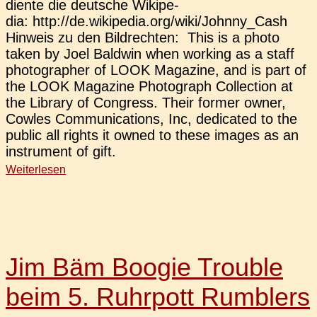
diente die deut­sche Wiki­pe­
dia: http://de.wikipedia.org/wiki/Johnny_Cash
Hin­weis zu den Bild­rech­ten: This is a photo
taken by Joel Bald­win when working as a staff
pho­to­grapher of LOOK Maga­zi­ne, and is part of
the LOOK Maga­zi­ne Pho­to­graph Coll­ec­tion at
the Libra­ry of Con­gress. Their former owner,
Cowles Com­mu­ni­ca­ti­ons, Inc, dedi­ca­ted to the
public all rights it owned to these images as an
instru­ment of gift.
Weiterlesen
Jim Bäm Boogie Trouble
beim 5. Ruhrpott Rumblers