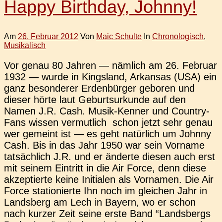
Happy Birthday, Johnny!
Am
26. Februar 2012
Von
Maic Schulte
In
Chronologisch
,
Musikalisch
Vor genau 80 Jahren — näm­lich am 26. Febru­ar
1932 — wurde in King­s­land, Arkan­sas (USA) ein
ganz beson­de­rer Erden­bür­ger gebo­ren und
dieser hörte laut Geburts­ur­kun­de auf den
Namen J.R. Cash. Musik-Kenner und Coun­­try-
Fans wissen ver­mut­lich schon jetzt sehr genau
wer gemeint ist — es geht natür­lich um Johnny
Cash. Bis in das Jahr 1950 war sein Vor­na­me
tat­säch­lich J.R. und er änder­te diesen auch erst
mit seinem Ein­tritt in die Air Force, denn diese
akzep­tier­te keine Initia­len als Vor­na­men. Die Air
Force sta­tio­nier­te Ihn noch im glei­chen Jahr in
Lands­berg am Lech in Bayern, wo er schon
nach kurzer Zeit seine erste Band “Lands­bergs