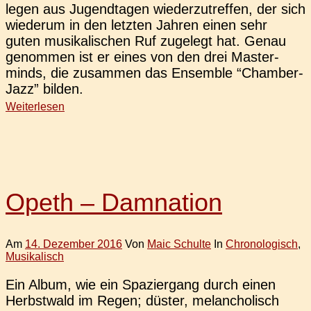
le­gen aus Jugend­ta­gen wie­der­zu­tref­fen, der sich
wie­der­um in den letz­ten Jahren einen sehr
guten musi­ka­li­schen Ruf zuge­legt hat. Genau
genom­men ist er eines von den drei Mas­ter­
minds, die zusam­men das Ensem­ble “Cham­ber­
Jazz” bilden.
Weiterlesen
Opeth – Damnation
Am
14. Dezember 2016
Von
Maic Schulte
In
Chronologisch
,
Musikalisch
Ein Album, wie ein Spa­zier­gang durch einen
Herbst­wald im Regen; düster, melan­cho­lisch