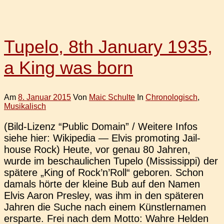
Tupelo, 8th January 1935,
a King was born
Am
8. Januar 2015
Von
Maic Schulte
In
Chronologisch
,
Musikalisch
(Bild-Lizenz “Public Domain” / Wei­te­re Infos
siehe hier: Wiki­pe­dia — Elvis pro­mo­ting Jail­
house Rock) Heute, vor genau 80 Jahren,
wurde im beschau­li­chen Tupelo (Mis­sis­sip­pi) der
spä­te­re „King of Rock’n’Roll“ gebo­ren. Schon
damals hörte der kleine Bub auf den Namen
Elvis Aaron Pres­ley, was ihm in den spä­te­ren
Jahren die Suche nach einem Künst­ler­na­men
erspar­te. Frei nach dem Motto: Wahre Helden