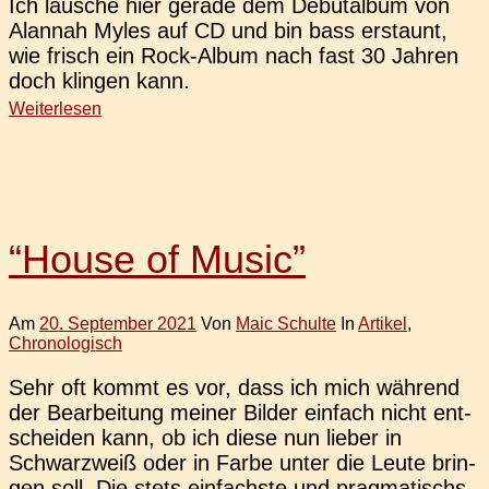
Ich lau­sche hier gerade dem Debüt­al­bum von
Alan­nah Myles auf CD und bin bass erstaunt,
wie frisch ein Rock-Album nach fast 30 Jahren
doch klin­gen kann.
Weiterlesen
“House of Music”
Am
20. September 2021
Von
Maic Schulte
In
Artikel
,
Chronologisch
Sehr oft kommt es vor, dass ich mich wäh­rend
der Bear­bei­tung meiner Bilder ein­fach nicht ent­
schei­den kann, ob ich diese nun lieber in
Schwarz­weiß oder in Farbe unter die Leute brin­
gen soll. Die stets ein­fachs­te und prag­ma­tischs­