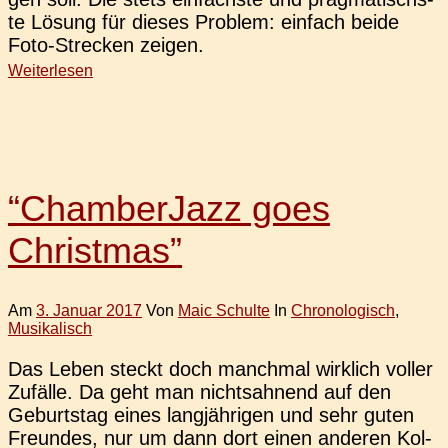
te Lösung für dieses Pro­blem: ein­fach beide
Foto-Stre­­cken zeigen.
Weiterlesen
“ChamberJazz goes
Christmas”
Am
3. Januar 2017
Von
Maic Schulte
In
Chronologisch
,
Musikalisch
Das Leben steckt doch manch­mal wirk­lich voller
Zufäl­le. Da geht man nichts­ah­nend auf den
Geburts­tag eines lang­jäh­ri­gen und sehr guten
Freun­des, nur um dann dort einen ande­ren Kol­