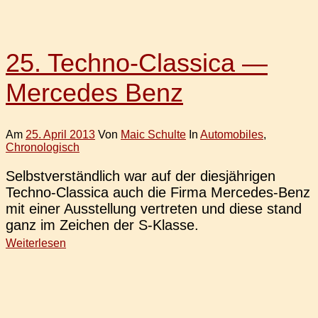
25. Techno-Classica —
Mercedes Benz
Am
25. April 2013
Von
Maic Schulte
In
Automobiles
,
Chronologisch
Selbst­ver­ständ­lich war auf der dies­jäh­ri­gen
Techno-Clas­­si­­ca auch die Firma Mer­ce­­des-Benz
mit einer Aus­stel­lung ver­tre­ten und diese stand
ganz im Zei­chen der S‑Klasse.
Weiterlesen