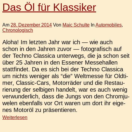
Das Öl für Klassiker
Am
28. Dezember 2014
Von
Maic Schulte
In
Automobiles
,
Chronologisch
Aloha! Im letz­ten Jahr war ich — wie auch
schon in den Jahren zuvor — foto­gra­fisch auf
der Techno Clas­si­ca unter­wegs, die ja schon seit
über 25 Jahren in den Esse­ner Mes­se­hal­len
statt­fin­det. Da es sich bei der Techno Clas­si­ca
um nichts weni­ger als “die” Welt­mes­se für Old­ti­
mer, Clas­­sic-Cars, Motor­rä­der und die Restau­
rie­rung der sel­bi­gen han­delt, war es auch wenig
ver­wun­der­lich, dass die Jungs von den Chrom­ju­
we­len eben­falls vor Ort waren um dort ihr eige­
nes Motor­öl zu präsentieren.
Weiterlesen