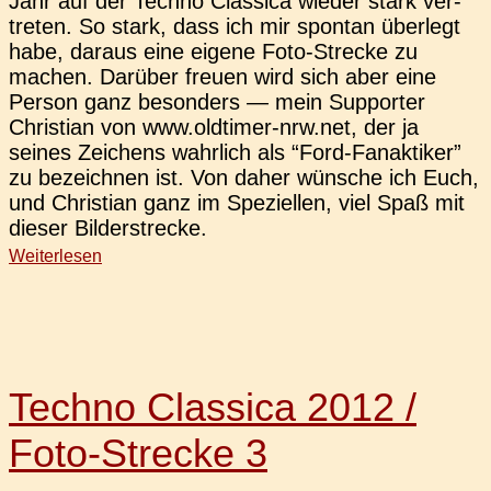
Jahr auf der Techno Clas­si­ca wieder stark ver­
tre­ten. So stark, dass ich mir spon­tan über­legt
habe, daraus eine eigene Foto-Stre­­cke zu
machen. Dar­über freuen wird sich aber eine
Person ganz beson­ders — mein Sup­port­er
Chris­ti­an von www.oldtimer-nrw.net, der ja
seines Zei­chens wahr­lich als “Ford-Fan­ak­­ti­ker”
zu bezeich­nen ist. Von daher wün­sche ich Euch,
und Chris­ti­an ganz im Spe­zi­el­len, viel Spaß mit
dieser Bilderstrecke.
Weiterlesen
Techno Classica 2012 /
Foto-Strecke 3