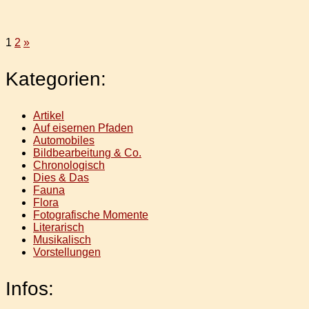
Seitennummerierung
Nächste
1
2
»
Beiträge
der
Kategorien:
Beiträge
Artikel
Auf eisernen Pfaden
Automobiles
Bildbearbeitung & Co.
Chronologisch
Dies & Das
Fauna
Flora
Fotografische Momente
Literarisch
Musikalisch
Vorstellungen
Infos: