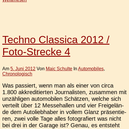
Techno Classica 2012 /
Foto-Strecke 4
Am
5. Juni 2012
Von
Maic Schulte
In
Automobiles
,
Chronologisch
Was pas­siert, wenn man als einer von circa
1.800 akkre­di­tier­ten Jour­na­lis­ten, zusam­men mit
unzäh­li­gen auto­mo­bi­len Schät­zen, welche sich
ver­teilt über 12 Mes­se­hal­len und vier Frei­ge­län­
de dem Auto­lieb­ha­ber in vollem Glanz prä­sen­tie­
ren, zwei volle Tage alles foto­gra­fiert was nicht
bei drei in der Garage ist? Genau, es ent­steht