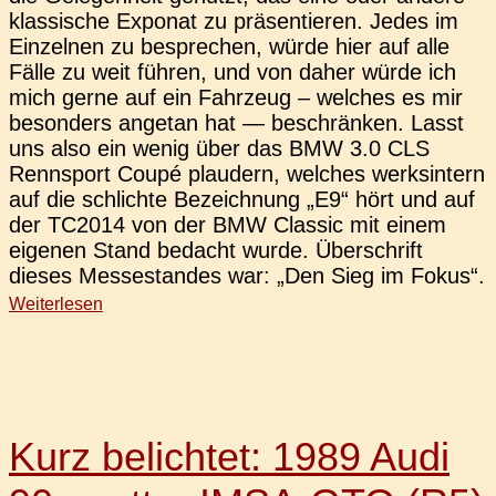
klas­si­sche Expo­nat zu prä­sen­tie­ren. Jedes im
Ein­zel­nen zu bespre­chen, würde hier auf alle
Fälle zu weit führen, und von daher würde ich
mich gerne auf ein Fahr­zeug – wel­ches es mir
beson­ders ange­tan hat — beschrän­ken. Lasst
uns also ein wenig über das BMW 3.0 CLS
Renn­sport Coupé plau­dern, wel­ches werks­in­tern
auf die schlich­te Bezeich­nung „E9“ hört und auf
der TC2014 von der BMW Clas­sic mit einem
eige­nen Stand bedacht wurde. Über­schrift
dieses Mes­se­stan­des war: „Den Sieg im Fokus“.
Weiterlesen
Kurz belichtet: 1989 Audi