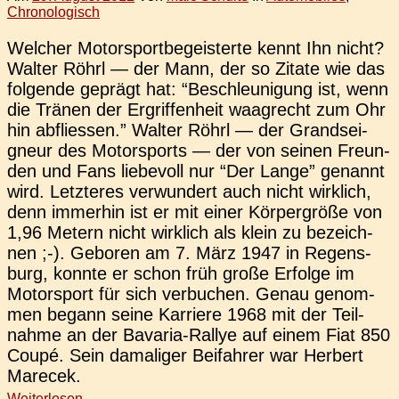
Chronologisch
Wel­cher Motor­sport­be­geis­ter­te kennt Ihn nicht?
Walter Röhrl — der Mann, der so Zitate wie das
fol­gen­de geprägt hat: “Beschleu­ni­gung ist, wenn
die Tränen der Ergrif­fen­heit waag­recht zum Ohr
hin abflies­sen.” Walter Röhrl — der Grand­sei­
gneur des Motor­sports — der von seinen Freun­
den und Fans lie­be­voll nur “Der Lange” genannt
wird. Letz­te­res ver­wun­dert auch nicht wirk­lich,
denn immer­hin ist er mit einer Kör­per­grö­ße von
1,96 Metern nicht wirk­lich als klein zu bezeich­
nen ;-). Gebo­ren am 7. März 1947 in Regens­
burg, konnte er schon früh große Erfol­ge im
Motor­sport für sich ver­bu­chen. Genau genom­
men begann seine Kar­rie­re 1968 mit der Teil­
nah­me an der Bava­ria-Rallye auf einem Fiat 850
Coupé. Sein dama­li­ger Bei­fah­rer war Her­bert
Marecek.
Weiterlesen