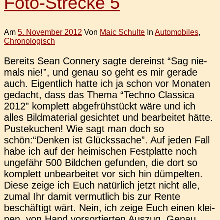
Foto-Strecke 5
Am
5. November 2012
Von
Maic Schulte
In
Automobiles
,
Chronologisch
Bereits Sean Con­nery sagte der­einst “Sag nie­
mals nie!”, und genau so geht es mir gerade
auch. Eigent­lich hatte ich ja schon vor Mona­ten
gedacht, dass das Thema “Techno Clas­si­ca
2012” kom­plett abge­früh­stückt wäre und ich
alles Bild­ma­te­ri­al gesich­tet und bear­bei­tet hätte.
Pus­te­ku­chen! Wie sagt man doch so
schön:“Denken ist Glücks­sa­che”. Auf jeden Fall
habe ich auf der hei­mi­schen Fest­plat­te noch
unge­fähr 500 Bild­chen gefun­den, die dort so
kom­plett unbe­ar­bei­tet vor sich hin düm­pel­ten.
Diese zeige ich Euch natür­lich jetzt nicht alle,
zumal Ihr damit ver­mut­lich bis zur Rente
beschäf­tigt wärt. Nein, ich zeige Euch einen klei­
nen, von Hand vor­sor­tier­ten Auszug. Genau