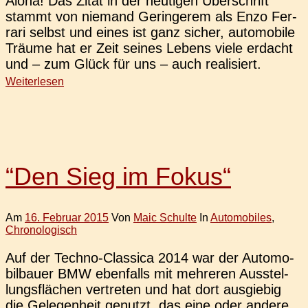
Aloha! Das Zitat in der heu­ti­gen Über­schrift
stammt von nie­mand Gerin­ge­rem als Enzo Fer­
ra­ri selbst und eines ist ganz sicher, auto­mo­bi­le
Träume hat er Zeit seines Lebens viele erdacht
und – zum Glück für uns – auch realisiert.
Weiterlesen
“Den Sieg im Fokus“
Am
16. Februar 2015
Von
Maic Schulte
In
Automobiles
,
Chronologisch
Auf der Techno-Clas­­si­­ca 2014 war der Auto­mo­
bil­bau­er BMW eben­falls mit meh­re­ren Aus­stel­
lungs­flä­chen ver­tre­ten und hat dort aus­gie­big
die Gele­gen­heit genutzt, das eine oder andere