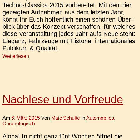
Techno-Clas­­si­­ca 2015 vor­be­rei­tet. Mit den hier
gezeig­ten Auf­nah­men aus dem letz­ten Jahr,
könnt Ihr Euch hof­fent­lich einen schö­nen Über­
blick über das Kon­zept ver­schaf­fen, für wel­ches
diese Ver­an­stal­tung jedes Jahr aufs Neue steht:
Ele­ganz, Fahr­zeu­ge mit His­to­rie, inter­na­tio­na­les
Publi­kum & Qualität.
Weiterlesen
Nachlese und Vorfreude
Am
6. März 2015
Von
Maic Schulte
In
Automobiles
,
Chronologisch
Aloha! In nicht ganz fünf Wochen öffnet die