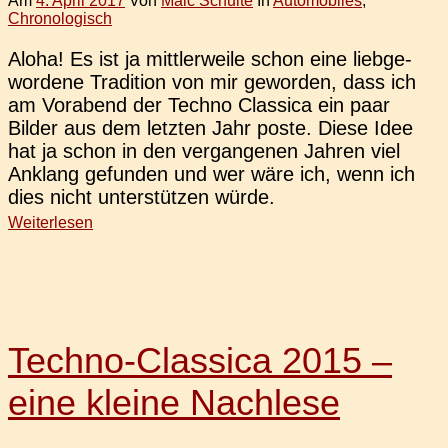
Am
4. April 2017
Von
Maic Schulte
In
Automobiles
,
Chronologisch
Aloha! Es ist ja mitt­ler­wei­le schon eine lieb­ge­
wor­de­ne Tra­di­ti­on von mir gewor­den, dass ich
am Vor­abend der Techno Clas­si­ca ein paar
Bilder aus dem letz­ten Jahr poste. Diese Idee
hat ja schon in den ver­gan­ge­nen Jahren viel
Anklang gefun­den und wer wäre ich, wenn ich
dies nicht unter­stüt­zen würde.
Weiterlesen
Techno-Classica 2015 –
eine kleine Nachlese