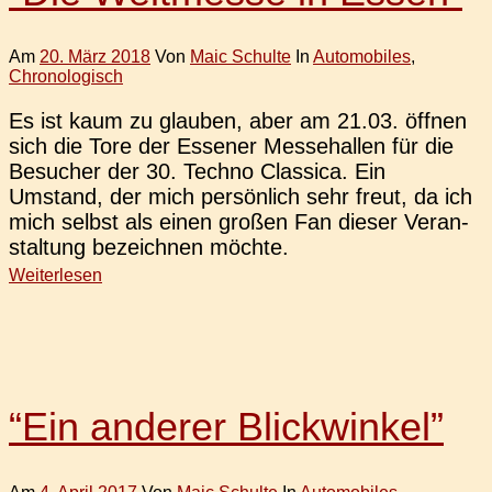
Am
20. März 2018
Von
Maic Schulte
In
Automobiles
,
Chronologisch
Es ist kaum zu glau­ben, aber am 21.03. öffnen
sich die Tore der Esse­ner Mes­se­hal­len für die
Besu­cher der 30. Techno Clas­si­ca. Ein
Umstand, der mich per­sön­lich sehr freut, da ich
mich selbst als einen großen Fan dieser Ver­an­
stal­tung bezeich­nen möchte.
Weiterlesen
“Ein anderer Blickwinkel”