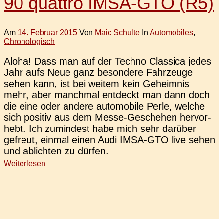
90 quattro IMSA-GTO (R5)
Am
14. Februar 2015
Von
Maic Schulte
In
Automobiles
,
Chronologisch
Aloha! Dass man auf der Techno Clas­si­ca jedes
Jahr aufs Neue ganz beson­de­re Fahr­zeu­ge
sehen kann, ist bei weitem kein Geheim­nis
mehr, aber manch­mal ent­deckt man dann doch
die eine oder andere auto­mo­bi­le Perle, welche
sich posi­tiv aus dem Messe-Gesche­hen her­vor­
hebt. Ich zumin­dest habe mich sehr dar­über
gefreut, einmal einen Audi IMSA-GTO live sehen
und ablich­ten zu dürfen.
Weiterlesen