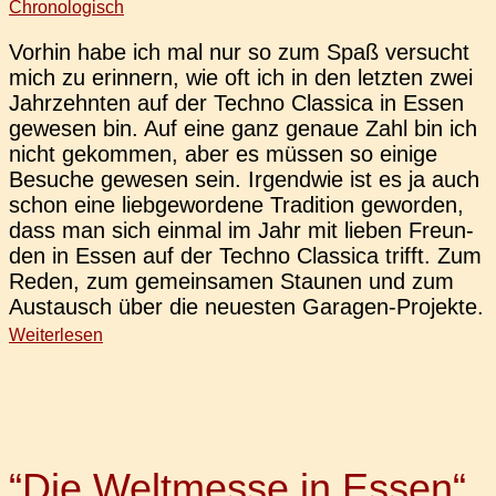
Chronologisch
Vorhin habe ich mal nur so zum Spaß ver­sucht
mich zu erin­nern, wie oft ich in den letz­ten zwei
Jahr­zehn­ten auf der Techno Clas­si­ca in Essen
gewe­sen bin. Auf eine ganz genaue Zahl bin ich
nicht gekom­men, aber es müssen so einige
Besu­che gewe­sen sein. Irgend­wie ist es ja auch
schon eine lieb­ge­wor­de­ne Tra­di­ti­on gewor­den,
dass man sich einmal im Jahr mit lieben Freun­
den in Essen auf der Techno Clas­si­ca trifft. Zum
Reden, zum gemein­sa­men Stau­nen und zum
Aus­tausch über die neu­es­ten Garagen-Projekte.
Weiterlesen
“Die Weltmesse in Essen“