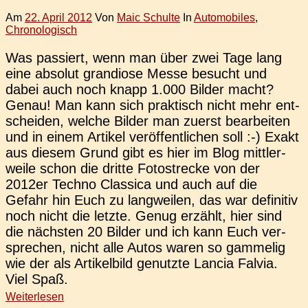
Am
22. April 2012
Von
Maic Schulte
In
Automobiles
,
Chronologisch
Was pas­siert, wenn man über zwei Tage lang
eine abso­lut gran­dio­se Messe besucht und
dabei auch noch knapp 1.000 Bilder macht?
Genau! Man kann sich prak­tisch nicht mehr ent­
schei­den, welche Bilder man zuerst bear­bei­ten
und in einem Arti­kel ver­öf­fent­li­chen soll :-) Exakt
aus diesem Grund gibt es hier im Blog mitt­ler­
wei­le schon die dritte Foto­stre­cke von der
2012er Techno Clas­si­ca und auch auf die
Gefahr hin Euch zu lang­wei­len, das war defi­ni­tiv
noch nicht die letzte. Genug erzählt, hier sind
die nächs­ten 20 Bilder und ich kann Euch ver­
spre­chen, nicht alle Autos waren so gam­me­lig
wie der als Arti­kel­bild genutz­te Lancia Falvia.
Viel Spaß.
Weiterlesen