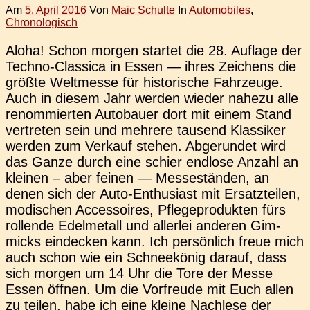
Am
5. April 2016
Von
Maic Schulte
In
Automobiles
,
Chronologisch
Aloha! Schon morgen star­tet die 28. Auf­la­ge der
Techno-Clas­­si­­ca in Essen — ihres Zei­chens die
größte Welt­mes­se für his­to­ri­sche Fahr­zeu­ge.
Auch in diesem Jahr werden wieder nahezu alle
renom­mier­ten Auto­bau­er dort mit einem Stand
ver­tre­ten sein und meh­re­re tau­send Klas­si­ker
werden zum Ver­kauf stehen. Abge­run­det wird
das Ganze durch eine schier end­lo­se Anzahl an
klei­nen – aber feinen — Mes­se­stän­den, an
denen sich der Auto-Ent­hu­­si­ast mit Ersatz­tei­len,
modi­schen Acces­soires, Pfle­ge­pro­duk­ten fürs
rol­len­de Edel­me­tall und aller­lei ande­ren Gim­
micks ein­de­cken kann. Ich per­sön­lich freue mich
auch schon wie ein Schnee­kö­nig darauf, dass
sich morgen um 14 Uhr die Tore der Messe
Essen öffnen. Um die Vor­freu­de mit Euch allen
zu teilen, habe ich eine kleine Nach­le­se der