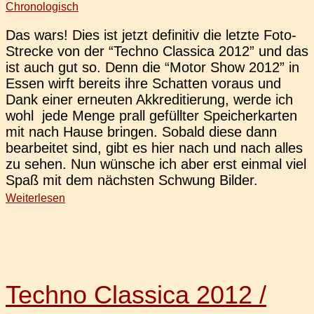
Chronologisch
Das wars! Dies ist jetzt defi­ni­tiv die letzte Foto-
Stre­­cke von der “Techno Clas­si­ca 2012” und das
ist auch gut so. Denn die “Motor Show 2012” in
Essen wirft bereits ihre Schat­ten voraus und
Dank einer erneu­ten Akkre­di­tie­rung, werde ich
wohl jede Menge prall gefüll­ter Spei­cher­kar­ten
mit nach Hause brin­gen. Sobald diese dann
bear­bei­tet sind, gibt es hier nach und nach alles
zu sehen. Nun wün­sche ich aber erst einmal viel
Spaß mit dem nächs­ten Schwung Bilder.
Weiterlesen
Techno Classica 2012 /