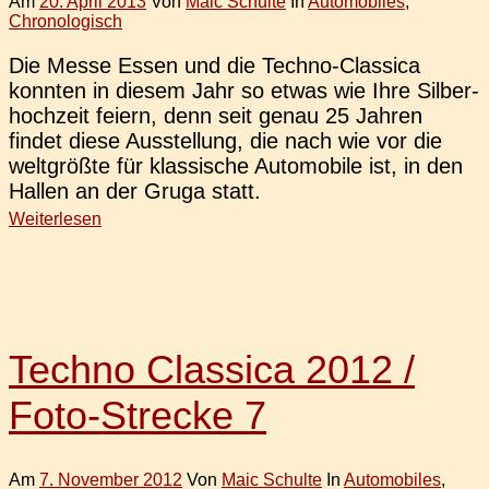
Am
20. April 2013
Von
Maic Schulte
In
Automobiles
,
Chronologisch
Die Messe Essen und die Techno-Clas­­si­­ca
konn­ten in diesem Jahr so etwas wie Ihre Sil­ber­
hoch­zeit feiern, denn seit genau 25 Jahren
findet diese Aus­stel­lung, die nach wie vor die
welt­größ­te für klas­si­sche Auto­mo­bi­le ist, in den
Hallen an der Gruga statt.
Weiterlesen
Techno Classica 2012 /
Foto-Strecke 7
Am
7. November 2012
Von
Maic Schulte
In
Automobiles
,