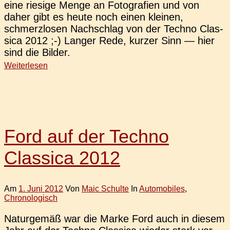
eine rie­si­ge Menge an Foto­gra­fien und von
daher gibt es heute noch einen klei­nen,
schmerz­lo­sen Nach­schlag von der Techno Clas­
si­ca 2012 ;-) Langer Rede, kurzer Sinn — hier
sind die Bilder.
Weiterlesen
Ford auf der Techno
Classica 2012
Am
1. Juni 2012
Von
Maic Schulte
In
Automobiles
,
Chronologisch
Natur­ge­mäß war die Marke Ford auch in diesem