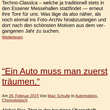
Techno-Clas­­si­­ca – welche ja tra­di­tio­nell stets in
den Esse­ner Mes­se­hal­len statt­fin­det — erneut
ihre Tore für uns. Was läge da also näher, als
noch einmal ins Foto-Archiv hin­ab­zu­stei­gen und
dort nach den schöns­ten Moti­ven aus dem ver­
gan­ge­nen Jahr zu suchen.
Weiterlesen
“Ein Auto muss man zuerst
träumen.“
Am
26. Februar 2015
Von
Maic Schulte
In
Automobiles
,
Chronologisch