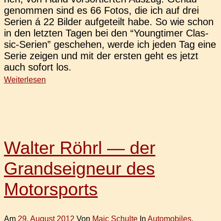
genom­men sind es 66 Fotos, die ich auf drei
Serien á 22 Bilder auf­ge­teilt habe. So wie schon
in den letz­ten Tagen bei den “Young­timer Clas­­
sic-Serien” gesche­hen, werde ich jeden Tag eine
Serie zeigen und mit der ersten geht es jetzt
auch sofort los.
Weiterlesen
Walter Röhrl — der
Grandseigneur des
Motorsports
Am
29. August 2012
Von
Maic Schulte
In
Automobiles
,