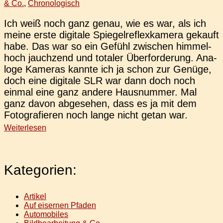
& Co.
,
Chronologisch
Ich weiß noch ganz genau, wie es war, als ich
meine erste digi­ta­le Spie­gel­re­flex­ka­me­ra gekauft
habe. Das war so ein Gefühl zwi­schen him­mel­
hoch jauch­zend und tota­ler Über­for­de­rung. Ana­
lo­ge Kame­ras kannte ich ja schon zur Genüge,
doch eine digi­ta­le SLR war dann doch noch
einmal eine ganz andere Haus­num­mer. Mal
ganz davon abge­se­hen, dass es ja mit dem
Foto­gra­fie­ren noch lange nicht getan war.
Weiterlesen
Kategorien:
Artikel
Auf eisernen Pfaden
Automobiles