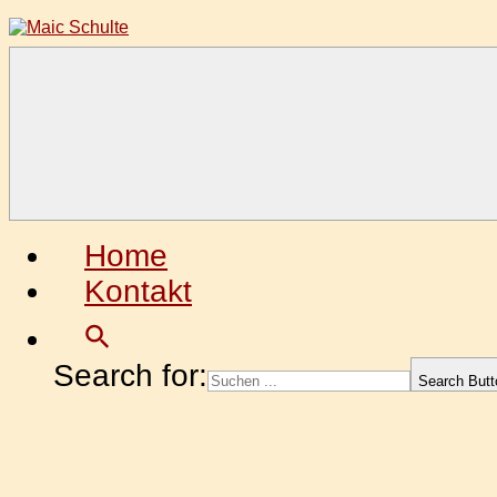
Zum
Inhalt
springen
Maic
Fotografie
Schulte
aus
Leidenschaft
Home
Kontakt
Search for:
Search Butt