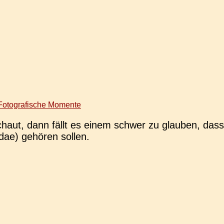
Fotografische Momente
chaut, dann fällt es einem schwer zu glau­ben, da
­dae) gehö­ren sollen.