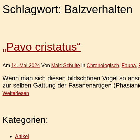
Schlagwort:
Balzverhalten
„Pavo cristatus“
Am
14. Mai 2024
Von
Maic Schulte
In
Chronologisch
,
Fauna
,
Wenn man sich diesen bild­schö­nen Vogel so ans
zur selben Gat­tung der Fasa­nen­ar­ti­gen (Pha­sia­ni
Weiterlesen
Kategorien:
Artikel