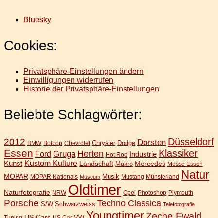
Bluesky
Cookies:
Privatsphäre-Einstellungen ändern
Einwilligungen widerrufen
Historie der Privatsphäre-Einstellungen
Beliebte Schlagwörter:
Düsseldorf
2012
Dorsten
Chrysler
Dodge
BMW
Bottrop
Chevrolet
Essen
Klassiker
Gruga
Herten
Ford
Industrie
Hot Rod
Kunst
Kustom Kulture
Landschaft
Mercedes
Makro
Messe Essen
Natur
MOPAR
Musik
MOPAR Nationals
Mustang
Münsterland
Museum
Oldtimer
Naturfotografie
NRW
Opel
Photoshop
Plymouth
Porsche
Techno Classica
S/W
Schwarzweiss
Telefotografie
Youngtimer
Zeche Ewald
US-Cars
VW
Tuning
US Car