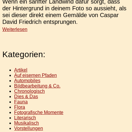
Wenn ein sanf­ter Land­wind dafür sorgt, dass
der Hin­ter­grund in deinem Foto so aus­sieht, als
sei dieser direkt einem Gemäl­de von Caspar
David Fried­rich entsprungen.
Weiterlesen
Kategorien:
Artikel
Auf eisernen Pfaden
Automobiles
Bildbearbeitung & Co.
Chronologisch
Dies & Das
Fauna
Flora
Fotografische Momente
Literarisch
Musikalisch
Vorstellungen