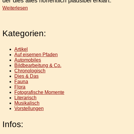
der dies alles hof­fent­lich plau­si­bel erklärt.
Weiterlesen
Kategorien:
Artikel
Auf eisernen Pfaden
Automobiles
Bildbearbeitung & Co.
Chronologisch
Dies & Das
Fauna
Flora
Fotografische Momente
Literarisch
Musikalisch
Vorstellungen
Infos: