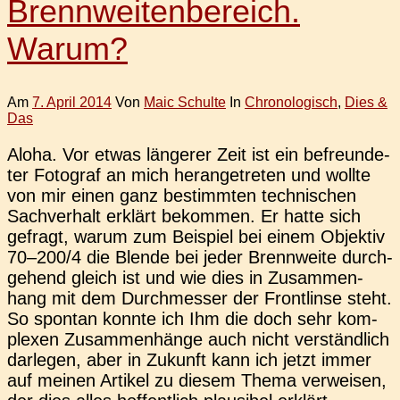
Brennweitenbereich.
Warum?
Am
7. April 2014
Von
Maic Schulte
In
Chronologisch
,
Dies &
Das
Aloha. Vor etwas län­ge­rer Zeit ist ein befreun­de­
ter Foto­graf an mich her­an­ge­tre­ten und wollte
von mir einen ganz bestimm­ten tech­ni­schen
Sach­ver­halt erklärt bekom­men. Er hatte sich
gefragt, warum zum Bei­spiel bei einem Objek­tiv
70–200/4 die Blende bei jeder Brenn­wei­te durch­
ge­hend gleich ist und wie dies in Zusam­men­
hang mit dem Durch­mes­ser der Front­lin­se steht.
So spon­tan konnte ich Ihm die doch sehr kom­
ple­xen Zusam­men­hän­ge auch nicht ver­ständ­lich
dar­le­gen, aber in Zukunft kann ich jetzt immer
auf meinen Arti­kel zu diesem Thema ver­wei­sen,