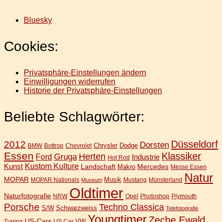
Bluesky
Cookies:
Privatsphäre-Einstellungen ändern
Einwilligungen widerrufen
Historie der Privatsphäre-Einstellungen
Beliebte Schlagwörter:
Düsseldorf
2012
Dorsten
Chrysler
Dodge
BMW
Bottrop
Chevrolet
Essen
Klassiker
Gruga
Herten
Ford
Industrie
Hot Rod
Kunst
Kustom Kulture
Landschaft
Mercedes
Makro
Messe Essen
Natur
MOPAR
Musik
MOPAR Nationals
Mustang
Münsterland
Museum
Oldtimer
Naturfotografie
NRW
Opel
Photoshop
Plymouth
Porsche
Techno Classica
S/W
Schwarzweiss
Telefotografie
Youngtimer
Zeche Ewald
US-Cars
VW
Tuning
US Car