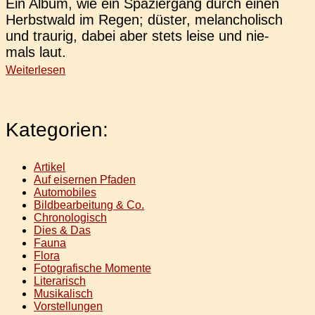
Ein Album, wie ein Spa­zier­gang durch einen
Herbst­wald im Regen; düster, melan­cho­lisch
und trau­rig, dabei aber stets leise und nie­
mals laut.
Weiterlesen
Kategorien:
Artikel
Auf eisernen Pfaden
Automobiles
Bildbearbeitung & Co.
Chronologisch
Dies & Das
Fauna
Flora
Fotografische Momente
Literarisch
Musikalisch
Vorstellungen