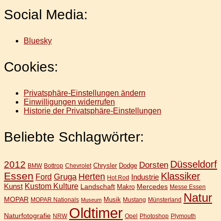
Social Media:
Bluesky
Cookies:
Privatsphäre-Einstellungen ändern
Einwilligungen widerrufen
Historie der Privatsphäre-Einstellungen
Beliebte Schlagwörter:
Düsseldorf
2012
Dorsten
Chrysler
Dodge
BMW
Bottrop
Chevrolet
Essen
Klassiker
Gruga
Herten
Ford
Industrie
Hot Rod
Kunst
Kustom Kulture
Landschaft
Mercedes
Makro
Messe Essen
Natur
MOPAR
Musik
MOPAR Nationals
Mustang
Münsterland
Museum
Oldtimer
Naturfotografie
NRW
Opel
Photoshop
Plymouth