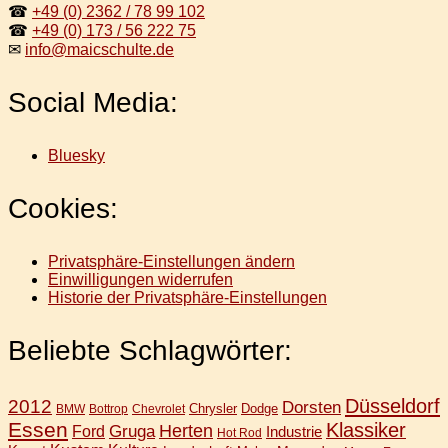
☎
+49 (0) 2362 / 78 99 102
☎
+49 (0) 173 / 56 222 75
✉
info@maicschulte.de
Social Media:
Bluesky
Cookies:
Privatsphäre-Einstellungen ändern
Einwilligungen widerrufen
Historie der Privatsphäre-Einstellungen
Beliebte Schlagwörter:
Düsseldorf
2012
Dorsten
Chrysler
Dodge
BMW
Bottrop
Chevrolet
Essen
Klassiker
Gruga
Herten
Ford
Industrie
Hot Rod