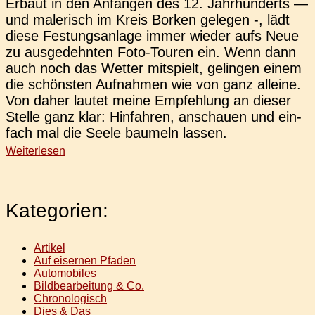
Erbaut in den Anfän­gen des 12. Jahr­hun­derts —
und male­risch im Kreis Borken gele­gen -, lädt
diese Fes­tungs­an­la­ge immer wieder aufs Neue
zu aus­ge­dehn­ten Foto-Touren ein. Wenn dann
auch noch das Wetter mit­spielt, gelin­gen einem
die schöns­ten Auf­nah­men wie von ganz allei­ne.
Von daher lautet meine Emp­feh­lung an dieser
Stelle ganz klar: Hin­fah­ren, anschau­en und ein­
fach mal die Seele bau­meln lassen.
Weiterlesen
Kategorien:
Artikel
Auf eisernen Pfaden
Automobiles
Bildbearbeitung & Co.
Chronologisch
Dies & Das