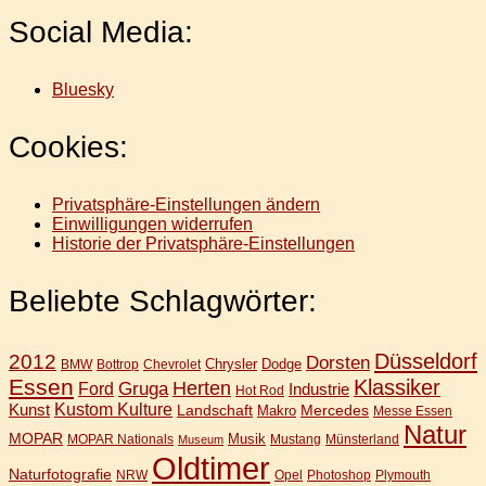
Social Media:
Bluesky
Cookies:
Privatsphäre-Einstellungen ändern
Einwilligungen widerrufen
Historie der Privatsphäre-Einstellungen
Beliebte Schlagwörter:
Düsseldorf
2012
Dorsten
Chrysler
Dodge
BMW
Bottrop
Chevrolet
Essen
Klassiker
Gruga
Herten
Ford
Industrie
Hot Rod
Kunst
Kustom Kulture
Landschaft
Mercedes
Makro
Messe Essen
Natur
MOPAR
Musik
MOPAR Nationals
Mustang
Münsterland
Museum
Oldtimer
Naturfotografie
NRW
Opel
Photoshop
Plymouth