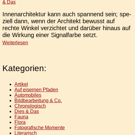
& Das
Innen­ar­chi­tek­tur kann auch span­nend sein; spe­
zi­ell dann, wenn der Archi­tekt bewusst auf
rechte Winkel ver­zich­tet und dar­über hinaus auf
die Wir­kung einer Signal­far­be setzt.
Weiterlesen
Kategorien:
Artikel
Auf eisernen Pfaden
Automobiles
Bildbearbeitung & Co.
Chronologisch
Dies & Das
Fauna
Flora
Fotografische Momente
Literarisch