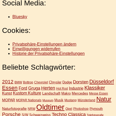
Social Media:
Bluesky
Cookies:
Privatsphäre-Einstellungen ändern
Einwilligungen widerrufen
Historie der Privatsphäre-Einstellungen
Beliebte Schlagwörter:
Düsseldorf
2012
Dorsten
Chrysler
Dodge
BMW
Bottrop
Chevrolet
Essen
Klassiker
Gruga
Herten
Ford
Industrie
Hot Rod
Kunst
Kustom Kulture
Landschaft
Mercedes
Makro
Messe Essen
Natur
MOPAR
Musik
MOPAR Nationals
Mustang
Münsterland
Museum
Oldtimer
Naturfotografie
NRW
Opel
Photoshop
Plymouth
Porsche
Techno Classica
S/W
Schwarzweiss
Telefotografie