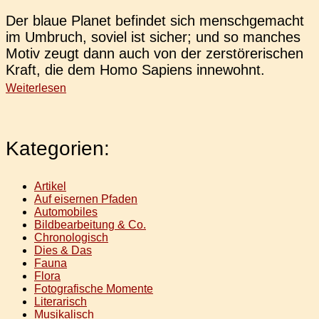
Der blaue Planet befin­det sich mensch­ge­macht
im Umbruch, soviel ist sicher; und so man­ches
Motiv zeugt dann auch von der zer­stö­re­ri­schen
Kraft, die dem Homo Sapi­ens innewohnt.
Weiterlesen
Kategorien:
Artikel
Auf eisernen Pfaden
Automobiles
Bildbearbeitung & Co.
Chronologisch
Dies & Das
Fauna
Flora
Fotografische Momente
Literarisch
Musikalisch