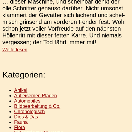
… dieser Maschi­ne, und schein­bar denkt der
olle Schnit­ter genau­so dar­über. Nicht umsonst
klam­mert der Gevat­ter sich lachend und schel­
misch grin­send am vor­de­ren Fender fest. Wohl
schon jetzt voller Vor­freu­de auf den nächs­ten
Höl­len­ritt mit dieser fetten Karre. Und nie­mals
ver­ges­sen; der Tod fährt immer mit!
Weiterlesen
Kategorien:
Artikel
Auf eisernen Pfaden
Automobiles
Bildbearbeitung & Co.
Chronologisch
Dies & Das
Fauna
Flora