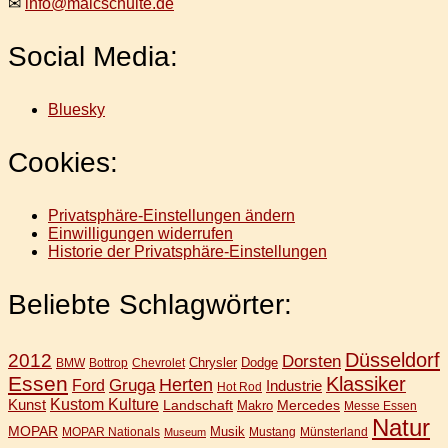
✉
info@maicschulte.de
Social Media:
Bluesky
Cookies:
Privatsphäre-Einstellungen ändern
Einwilligungen widerrufen
Historie der Privatsphäre-Einstellungen
Beliebte Schlagwörter:
Düsseldorf
2012
Dorsten
Chrysler
Dodge
BMW
Bottrop
Chevrolet
Essen
Klassiker
Gruga
Herten
Ford
Industrie
Hot Rod
Kunst
Kustom Kulture
Landschaft
Mercedes
Makro
Messe Essen
Natur
MOPAR
Musik
MOPAR Nationals
Mustang
Münsterland
Museum