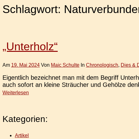
Schlagwort:
Naturverbunde
„Unterholz“
Am
19. Mai 2024
Von
Maic Schulte
In
Chronologisch
,
Dies & 
Eigent­lich bezeich­net man mit dem Begriff Unter­
auch sofort an kleine Sträu­cher und Gehöl­ze den
Weiterlesen
Kategorien:
Artikel