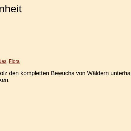
nheit
Das
,
Flora
holz den kom­plet­ten Bewuchs von Wäl­dern unter­ha
ken.