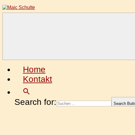
Zum
Inhalt
springen
Maic
Fotografie
Schulte
aus
Leidenschaft
Home
Kontakt
Search for:
Search Butt