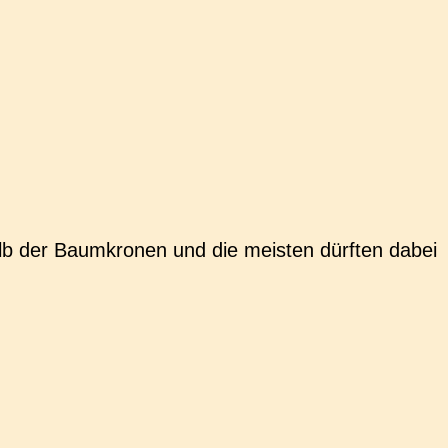
lb der Baum­kro­nen und die meis­ten dürf­ten dabei