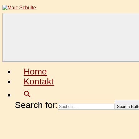
Zum
Inhalt
springen
Maic
Fotografie
Schulte
aus
Leidenschaft
Home
Kontakt
Search for:
Search Butt