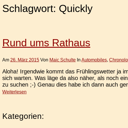
Schlagwort:
Quickly
Rund ums Rathaus
Am
26. März 2015
Von
Maic Schulte
In
Automobiles
,
Chronolo
Aloha! Irgend­wie kommt das Früh­lings­wet­ter ja 
sich warten. Was läge da also näher, als noch ein
zu suchen ;-) Genau dies habe ich dann auch gerad
Weiterlesen
Kategorien: