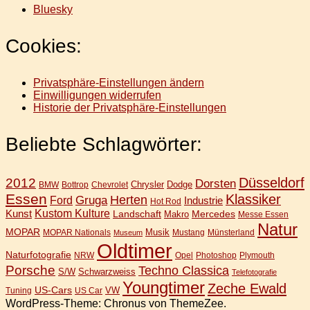
Bluesky
Cookies:
Privatsphäre-Einstellungen ändern
Einwilligungen widerrufen
Historie der Privatsphäre-Einstellungen
Beliebte Schlagwörter:
Düsseldorf
2012
Dorsten
Chrysler
Dodge
BMW
Bottrop
Chevrolet
Essen
Klassiker
Gruga
Herten
Ford
Industrie
Hot Rod
Kunst
Kustom Kulture
Landschaft
Mercedes
Makro
Messe Essen
Natur
MOPAR
Musik
MOPAR Nationals
Mustang
Münsterland
Museum
Oldtimer
Naturfotografie
NRW
Opel
Photoshop
Plymouth
Porsche
Techno Classica
S/W
Schwarzweiss
Telefotografie
Youngtimer
Zeche Ewald
US-Cars
VW
Tuning
US Car
WordPress-Theme: Chronus von ThemeZee.