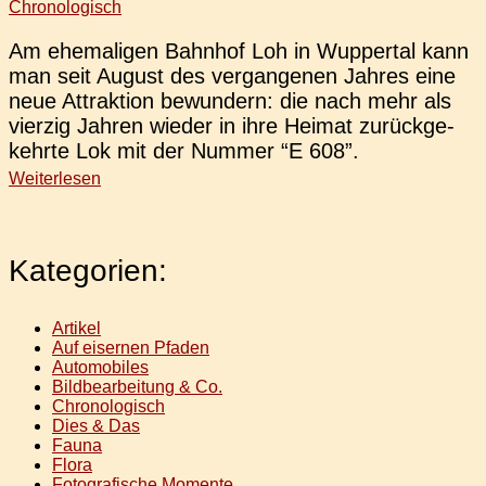
Chronologisch
Am ehe­ma­li­gen Bahn­hof Loh in Wup­per­tal kann
man seit August des ver­gan­ge­nen Jahres eine
neue Attrak­ti­on bewun­dern: die nach mehr als
vier­zig Jahren wieder in ihre Heimat zurück­ge­
kehr­te Lok mit der Nummer “E 608”.
Weiterlesen
Kategorien:
Artikel
Auf eisernen Pfaden
Automobiles
Bildbearbeitung & Co.
Chronologisch
Dies & Das
Fauna
Flora
Fotografische Momente