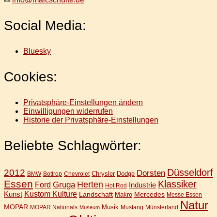
Social Media:
Bluesky
Cookies:
Privatsphäre-Einstellungen ändern
Einwilligungen widerrufen
Historie der Privatsphäre-Einstellungen
Beliebte Schlagwörter:
Düsseldorf
2012
Dorsten
Chrysler
Dodge
BMW
Bottrop
Chevrolet
Essen
Klassiker
Gruga
Herten
Ford
Industrie
Hot Rod
Kunst
Kustom Kulture
Landschaft
Mercedes
Makro
Messe Essen
Natur
MOPAR
Musik
MOPAR Nationals
Mustang
Münsterland
Museum