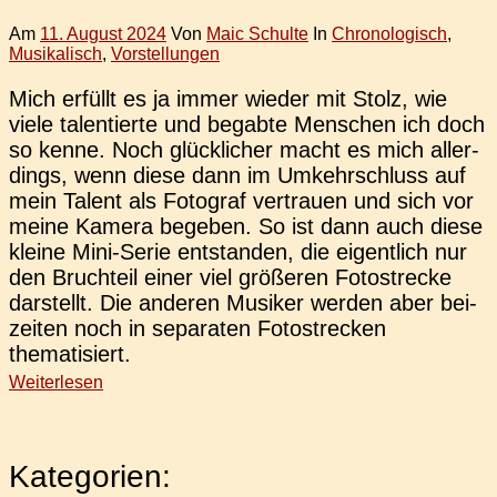
Am
11. August 2024
Von
Maic Schulte
In
Chronologisch
,
Musikalisch
,
Vorstellungen
Mich erfüllt es ja immer wieder mit Stolz, wie
viele talen­tier­te und begab­te Men­schen ich doch
so kenne. Noch glück­li­cher macht es mich aller­
dings, wenn diese dann im Umkehr­schluss auf
mein Talent als Foto­graf ver­trau­en und sich vor
meine Kamera bege­ben. So ist dann auch diese
kleine Mini-Serie ent­stan­den, die eigent­lich nur
den Bruch­teil einer viel grö­ße­ren Foto­stre­cke
dar­stellt. Die ande­ren Musi­ker werden aber bei­
zei­ten noch in sepa­ra­ten Foto­stre­cken
thematisiert.
Weiterlesen
Kategorien: