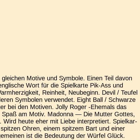
glei­chen Motive und Sym­bo­le. Einen Teil davon
g­li­sche Wort für die Spiel­kar­te Pik-Ass und
her­zig­keit, Rein­heit, Neu­be­ginn. Devil / Teufel
ren Sym­bo­len ver­wen­det. Eight Ball / Schwar­ze
­ker bei den Moti­ven. Jolly Roger ‑Ehe­mals das
n und Spaß am Motiv. Madon­na — Die Mutter Gottes,
 Wird heute eher mit Liebe inter­pre­tiert. Spiel­kar­
 spit­zen Ohren, einem spit­zem Bart und einer
­ge­mei­nen ist die Bedeu­tung der Würfel Glück.