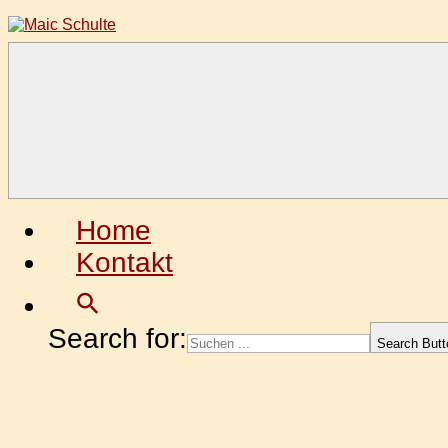
Zum
Inhalt
springen
Maic
Fotografie
Schulte
aus
Leidenschaft
Home
Kontakt
Search for:
Search Butt