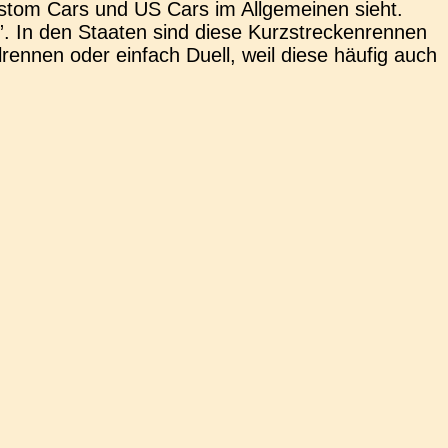
stom Cars und US Cars im All­ge­mei­nen sieht.
n den Staa­ten sind diese Kurz­stre­cken­ren­nen
­ren­nen oder ein­fach Duell, weil diese häufig auch