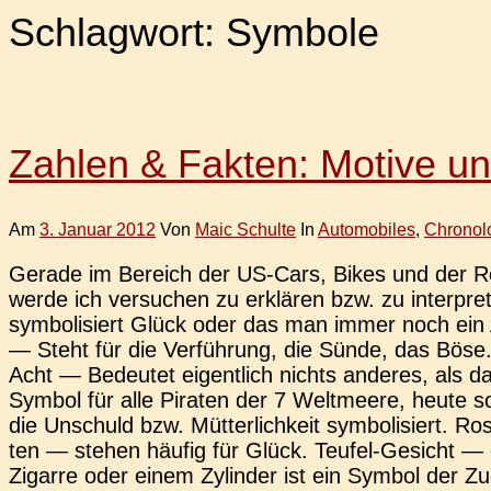
Schlagwort:
Symbole
Zahlen & Fakten: Motive u
Am
3. Januar 2012
Von
Maic Schulte
In
Automobiles
,
Chronol
Gerade im Bereich der US-Cars, Bikes und der Rock
werde ich ver­su­chen zu erklä­ren bzw. zu inter­pre
sym­bo­li­siert Glück oder das man immer noch ein A
— Steht für die Ver­füh­rung, die Sünde, das Böse.
Acht — Bedeu­tet eigent­lich nichts ande­res, als d
Symbol für alle Pira­ten der 7 Welt­mee­re, heute 
die Unschuld bzw. Müt­ter­lich­keit sym­bo­li­siert. 
ten — stehen häufig für Glück. Teufel-Gesicht — da
Zigar­re oder einem Zylin­der ist ein Symbol der Zug