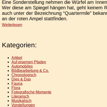
Eine Son­der­stel­lung nehmen die Würfel am Innen­
Wer diese am Spie­gel hängen hat, geht keinem Re
auch unter der Bezeich­nung “Quar­ter­mi­le” bekann
an der roten Ampel stattfinden.
Weiterlesen
Kategorien:
Artikel
Auf eisernen Pfaden
Automobiles
Bildbearbeitung & Co.
Chronologisch
Dies & Das
Fauna
Flora
Fotografische Momente
Literarisch
Musikalisch
Vorstellungen