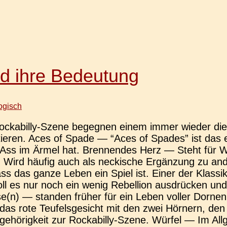
nd ihre Bedeutung
ogisch
­a­­bil­­ly-Szene begeg­nen einem immer wieder die 
­tie­ren. Aces of Spade — “Aces of Spades” ist das en
ss im Ärmel hat. Bren­nen­des Herz — Steht für Warm­
 Wird häufig auch als necki­sche Ergän­zung zu ande­
ass das ganze Leben ein Spiel ist. Einer der Klas­si
soll es nur noch ein wenig Rebel­li­on aus­drü­cke
Rose(n) — stan­den früher für ein Leben voller Dornen.
s rote Teu­fels­ge­sicht mit den zwei Hör­nern, den
e­hö­rig­keit zur Rocka­bil­ly-Szene. Würfel — Im All