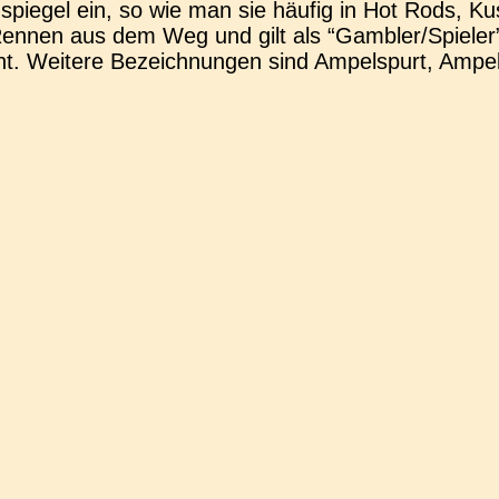
spie­gel ein, so wie man sie häufig in Hot Rods, Ku
nnen aus dem Weg und gilt als “Gambler/Spieler”. I
t. Wei­te­re Bezeich­nun­gen sind Ampel­spurt, Ampel