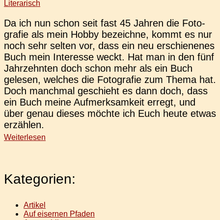
Literarisch
Da ich nun schon seit fast 45 Jahren die Foto­
gra­fie als mein Hobby bezeich­ne, kommt es nur
noch sehr selten vor, dass ein neu erschie­ne­nes
Buch mein Inter­es­se weckt. Hat man in den fünf
Jahr­zehn­ten doch schon mehr als ein Buch
gele­sen, wel­ches die Foto­gra­fie zum Thema hat.
Doch manch­mal geschieht es dann doch, dass
ein Buch meine Auf­merk­sam­keit erregt, und
über genau dieses möchte ich Euch heute etwas
erzählen.
Weiterlesen
Kategorien:
Artikel
Auf eisernen Pfaden