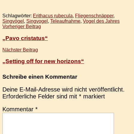
Schlagwörter:
Erithacus rubecula
,
Fliegenschnäpper
,
Singvögel
,
Singvogel
,
Teleaufnahme
,
Vogel des Jahres
Beitragsnavigation
Vorheriger Beitrag
„Pavo cristatus“
Nächster Beitrag
„Setting off for new horizons“
Schreibe einen Kommentar
Deine E-Mail-Adresse wird nicht veröffentlicht.
Erforderliche Felder sind mit
*
markiert
Kommentar
*