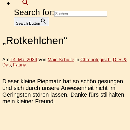
Search for:
Search Button
„Rotkehlchen“
Am
14. Mai 2024
Von
Maic Schulte
In
Chronologisch
,
Dies &
Das
,
Fauna
Dieser kleine Piep­matz hat so schön gesun­gen
und sich durch unsere Anwe­sen­heit nicht im
Gerings­ten stören lassen. Danke fürs still­hal­ten,
mein klei­ner Freund.