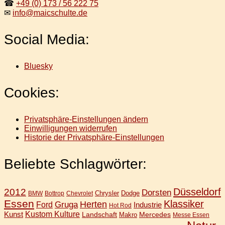
☎
+49 (0) 173 / 56 222 75
✉
info@maicschulte.de
Social Media:
Bluesky
Cookies:
Privatsphäre-Einstellungen ändern
Einwilligungen widerrufen
Historie der Privatsphäre-Einstellungen
Beliebte Schlagwörter:
Düsseldorf
2012
Dorsten
Chrysler
Dodge
BMW
Bottrop
Chevrolet
Essen
Klassiker
Gruga
Herten
Ford
Industrie
Hot Rod
Kunst
Kustom Kulture
Landschaft
Mercedes
Makro
Messe Essen