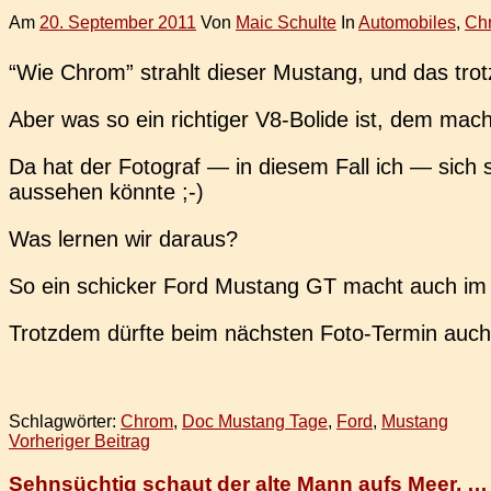
Am
20. September 2011
Von
Maic Schulte
In
Automobiles
,
Chr
“Wie Chrom” strahlt dieser Mus­tang, und das trot
Aber was so ein rich­ti­ger V8-Bolide ist, dem mach
Da hat der Foto­graf — in diesem Fall ich — sich s
aus­se­hen könnte ;-)
Was lernen wir daraus?
So ein schi­cker Ford Mus­tang GT macht auch im g
Trotz­dem dürfte beim nächs­ten Foto-Termin auc
Schlagwörter:
Chrom
,
Doc Mustang Tage
,
Ford
,
Mustang
Beitragsnavigation
Vorheriger Beitrag
Sehnsüchtig schaut der alte Mann aufs Meer, …