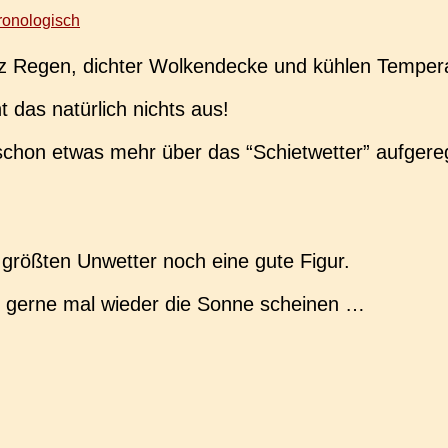
onologisch
z Regen, dich­ter Wol­ken­de­cke und kühlen Temper
t das natür­lich nichts aus!
chon etwas mehr über das “Schiet­wet­ter” auf­ge­re
röß­ten Unwet­ter noch eine gute Figur.
h gerne mal wieder die Sonne scheinen …