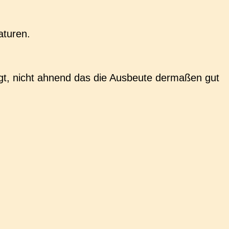
aturen.
gt, nicht ahnend das die Aus­beu­te der­ma­ßen gut