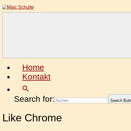
Zum
Inhalt
springen
Maic
Fotografie
Schulte
aus
Leidenschaft
Home
Kontakt
Search for:
Search Butt
Like Chrome