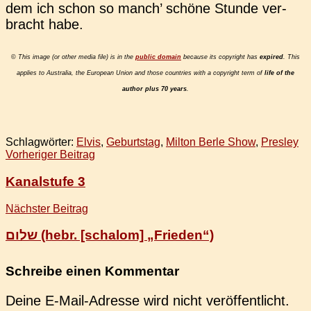
dem ich schon so manch’ schöne Stunde ver­
bracht habe.
©
This image (or other media file) is in the
public domain
becau­se its copy­right has
expi­red
. This
appli­es to Aus­tra­lia, the Euro­pean Union and those count­ries with a copy­right term of
life of the
author plus 70 years
.
Schlagwörter:
Elvis
,
Geburtstag
,
Milton Berle Show
,
Presley
Beitragsnavigation
Vorheriger Beitrag
Kanalstufe 3
Nächster Beitrag
שלום (hebr. [schalom] „Frieden“)
Schreibe einen Kommentar
Deine E-Mail-Adresse wird nicht veröffentlicht.