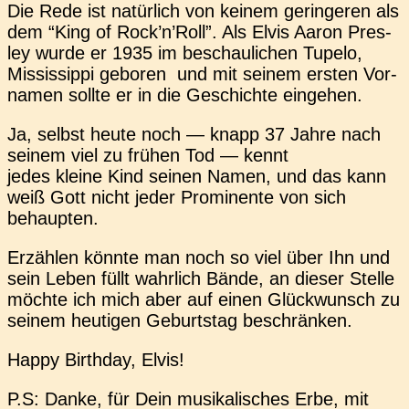
Die Rede ist natür­lich von keinem gerin­ge­ren als
dem “King of Rock’n’Roll”. Als Elvis Aaron Pres­
ley wurde er 1935 im beschau­li­chen Tupelo,
Mis­sis­sip­pi gebo­ren und mit seinem ersten Vor­
na­men sollte er in die Geschich­te eingehen.
Ja, selbst heute noch — knapp 37 Jahre nach
seinem viel zu frühen Tod — kennt
jedes kleine Kind seinen Namen, und das kann
weiß Gott nicht jeder Pro­mi­nen­te von sich
behaupten.
Erzäh­len könnte man noch so viel über Ihn und
sein Leben füllt wahr­lich Bände, an dieser Stelle
möchte ich mich aber auf einen Glück­wunsch zu
seinem heu­ti­gen Geburts­tag beschränken.
Happy Bir­th­day, Elvis!
P.S: Danke, für Dein musi­ka­li­sches Erbe, mit