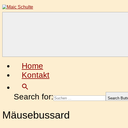
Zum
Inhalt
springen
Maic
Fotografie
Schulte
aus
Leidenschaft
Home
Kontakt
Search for:
Search Butt
Mäusebussard