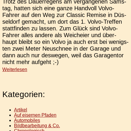
Trotz des Dau­er­re­gens am ver­gan­ge­nen Sams­
tag, hatten sich eine ganze Hand­voll Volvo-
Fahrer auf den Weg zur Clas­sic Remise in Düs­
sel­dorf gemacht, um dort das 1. Volvo-Tre­f­­fen
statt­fin­den zu lassen. Zum Glück sind Volvo-
Fahrer alles andere als Weich­ei­er und über­
haupt bleibt so ein Volvo ja auch erst bei wenigs­
ten zwei Meter Neu­schnee in der Garage und
dann auch nur des­we­gen, weil das Gara­gen­tor
nicht mehr aufgeht ;-)
Weiterlesen
Kategorien:
Artikel
Auf eisernen Pfaden
Automobiles
Bildbearbeitung & Co.
Chronologisch