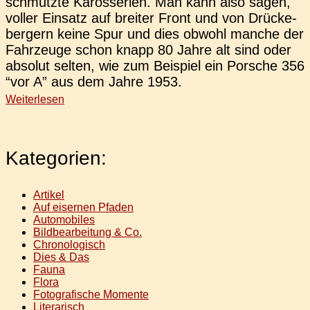
schmutz­te Karos­se­rien. Man kann also sagen,
voller Ein­satz auf brei­ter Front und von Drü­cke­
ber­gern keine Spur und dies obwohl manche der
Fahr­zeu­ge schon knapp 80 Jahre alt sind oder
abso­lut selten, wie zum Bei­spiel ein Por­sche 356
“vor A” aus dem Jahre 1953.
Weiterlesen
Kategorien:
Artikel
Auf eisernen Pfaden
Automobiles
Bildbearbeitung & Co.
Chronologisch
Dies & Das
Fauna
Flora
Fotografische Momente
Literarisch