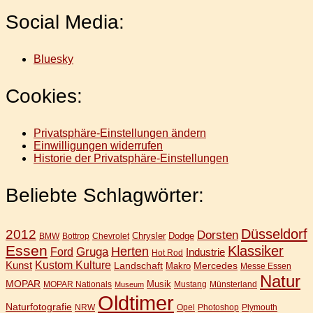
Social Media:
Bluesky
Cookies:
Privatsphäre-Einstellungen ändern
Einwilligungen widerrufen
Historie der Privatsphäre-Einstellungen
Beliebte Schlagwörter:
Düsseldorf
2012
Dorsten
Chrysler
Dodge
BMW
Bottrop
Chevrolet
Essen
Klassiker
Gruga
Herten
Ford
Industrie
Hot Rod
Kunst
Kustom Kulture
Landschaft
Mercedes
Makro
Messe Essen
Natur
MOPAR
Musik
MOPAR Nationals
Mustang
Münsterland
Museum
Oldtimer
Naturfotografie
NRW
Opel
Photoshop
Plymouth