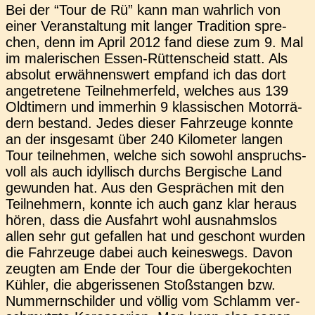
Bei der “Tour de Rü” kann man wahr­lich von
einer Ver­an­stal­tung mit langer Tra­di­ti­on spre­
chen, denn im April 2012 fand diese zum 9. Mal
im male­ri­schen Essen-Rüt­­ten­­scheid statt. Als
abso­lut erwäh­nens­wert emp­fand ich das dort
ange­tre­te­ne Teil­neh­mer­feld, wel­ches aus 139
Old­ti­mern und immer­hin 9 klas­si­schen Motor­rä­
dern bestand. Jedes dieser Fahr­zeu­ge konnte
an der ins­ge­samt über 240 Kilo­me­ter langen
Tour teil­neh­men, welche sich sowohl anspruchs­
voll als auch idyl­lisch durchs Ber­gi­sche Land
gewun­den hat. Aus den Gesprä­chen mit den
Teil­neh­mern, konnte ich auch ganz klar heraus
hören, dass die Aus­fahrt wohl aus­nahms­los
allen sehr gut gefal­len hat und geschont wurden
die Fahr­zeu­ge dabei auch kei­nes­wegs. Davon
zeug­ten am Ende der Tour die über­ge­koch­ten
Kühler, die abge­ris­se­nen Stoß­stan­gen bzw.
Num­mern­schil­der und völlig vom Schlamm ver­