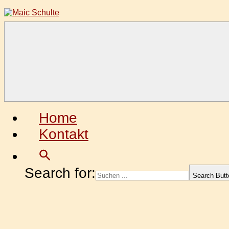
Zum
Inhalt
springen
Maic
Fotografie
Schulte
aus
Leidenschaft
Home
Kontakt
Search for:
Search Butt