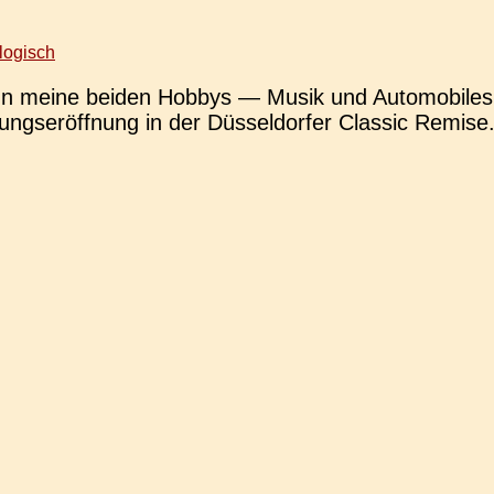
logisch
wenn meine beiden Hobbys — Musik und Auto­mo­bi­les
ungs­er­öff­nung in der Düs­sel­dor­fer Clas­sic Remise