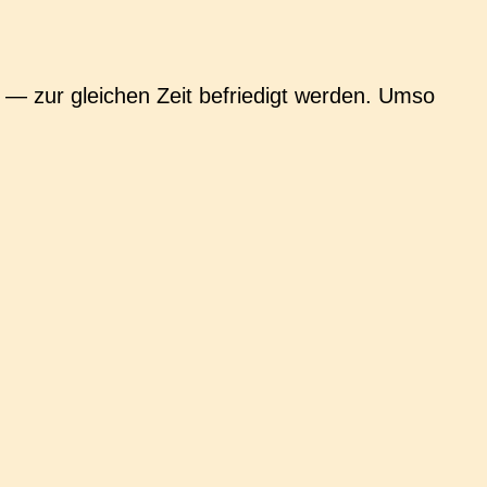
 — zur glei­chen Zeit befrie­digt werden. Umso
.