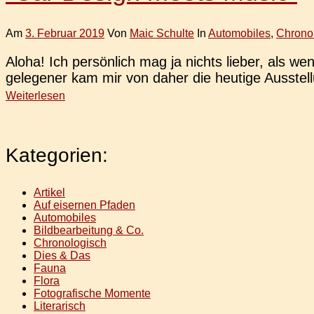
Am
3. Februar 2019
Von
Maic Schulte
In
Automobiles
,
Chrono
Aloha! Ich per­sön­lich mag ja nichts lieber, als 
gele­ge­ner kam mir von daher die heu­ti­ge Aus­stel­l
Weiterlesen
Kategorien:
Artikel
Auf eisernen Pfaden
Automobiles
Bildbearbeitung & Co.
Chronologisch
Dies & Das
Fauna
Flora
Fotografische Momente
Literarisch