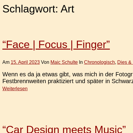
Schlagwort:
Art
“Face | Focus | Finger”
Am
15. April 2023
Von
Maic Schulte
In
Chronologisch
,
Dies &
Wenn es da ja etwas gibt, was mich in der Foto­gra­fi
Fest­brenn­wei­ten prak­ti­ziert und später in Schwa
Weiterlesen
“Car Design meets Music”