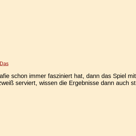
 Das
e schon immer fas­zi­niert hat, dann das Spiel mit der 
rz­weiß ser­viert, wissen die Ergeb­nis­se dann auch 