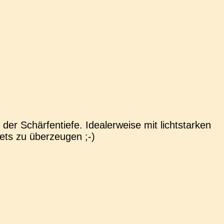
Schär­fen­tie­fe. Idea­ler­wei­se mit licht­star­ken
stets zu überzeugen ;-)