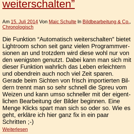
weiterschalten”
Am
15. Juli 2014
Von
Maic Schulte
In
Bildbearbeitung & Co.
,
Chronologisch
Die Funk­ti­on “Auto­ma­tisch wei­ter­schal­ten” bietet
Ligh­t­room schon seit ganz vielen Pro­gramm­ver­
sio­nen an und trotz­dem wird diese wohl nur von
den wenigs­ten genutzt. Dabei kann man sich mit
dieser Funk­ti­on wahr­lich das Leben erleich­tern
und oben­drein auch noch viel Zeit sparen.
Gerade beim Sich­ten von frisch impor­tier­ten Bil­
dern trennt man so sehr schnell die Spreu vom
Weizen und kann umso schnel­ler mit der eigent­
li­chen Bear­bei­tung der Bilder begin­nen. Eine
Menge Klicks spart man sich so oder so. Wie es
geht, erklä­re ich hier ganz fix in ein paar
Schritten ;-)
Weiterlesen