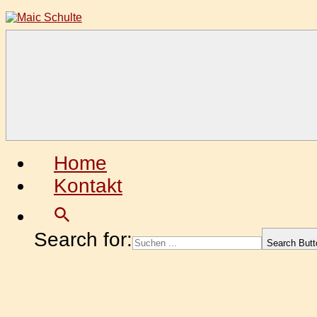
Zum
Inhalt
springen
Maic
Fotografie
Schulte
aus
Leidenschaft
Home
Kontakt
Search for:
Search Butt