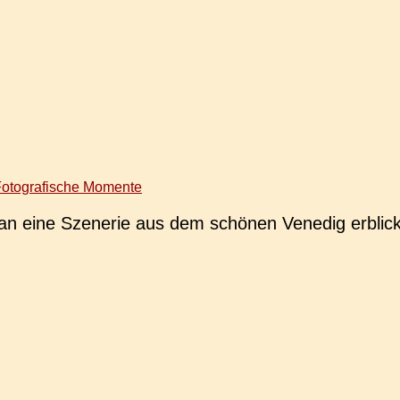
otografische Momente
 eine Sze­ne­rie aus dem schö­nen Vene­dig erblick