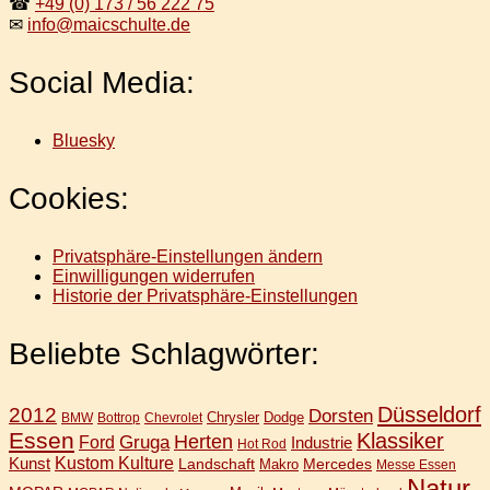
☎
+49 (0) 173 / 56 222 75
✉
info@maicschulte.de
Social Media:
Bluesky
Cookies:
Privatsphäre-Einstellungen ändern
Einwilligungen widerrufen
Historie der Privatsphäre-Einstellungen
Beliebte Schlagwörter:
Düsseldorf
2012
Dorsten
Chrysler
Dodge
BMW
Bottrop
Chevrolet
Essen
Klassiker
Gruga
Herten
Ford
Industrie
Hot Rod
Kunst
Kustom Kulture
Landschaft
Mercedes
Makro
Messe Essen
Natur