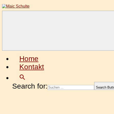
Zum
Inhalt
springen
Maic
Fotografie
Schulte
aus
Leidenschaft
Home
Kontakt
Search for:
Search Butt