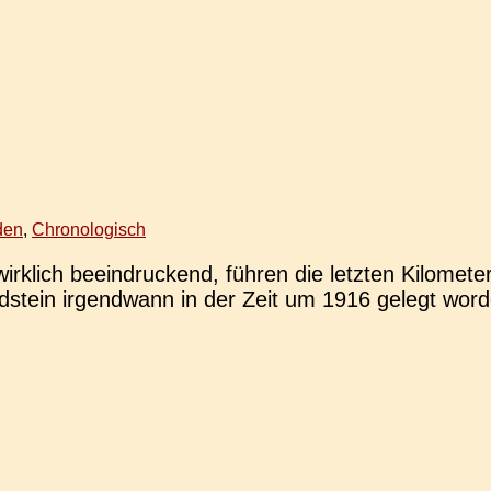
den
,
Chronologisch
lich beein­dru­ckend, führen die letz­ten Kilo­me­te
­stein irgend­wann in der Zeit um 1916 gelegt word