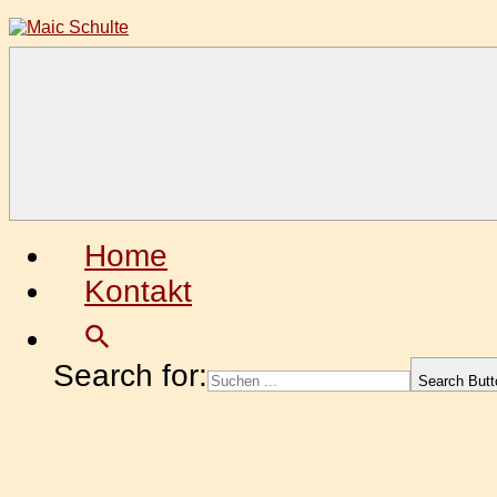
Zum
Inhalt
springen
Maic
Fotografie
Schulte
aus
Leidenschaft
Home
Kontakt
Search for:
Search Butt