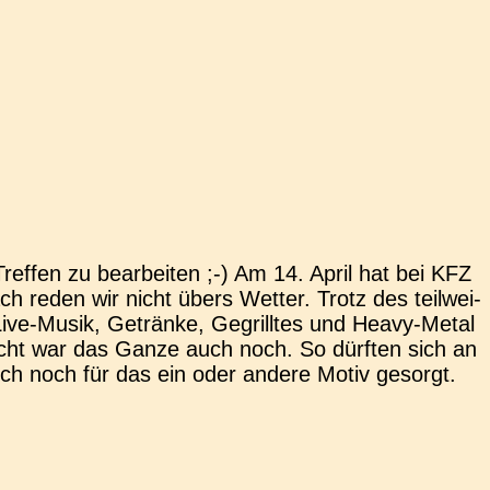
e­f­­fen zu bear­bei­ten ;-) Am 14. April hat bei KFZ
h reden wir nicht übers Wetter. Trotz des teil­wei­
ive-Musik, Geträn­ke, Gegrill­tes und Heavy-Metal
esucht war das Ganze auch noch. So dürf­ten sich an
och noch für das ein oder andere Motiv gesorgt.