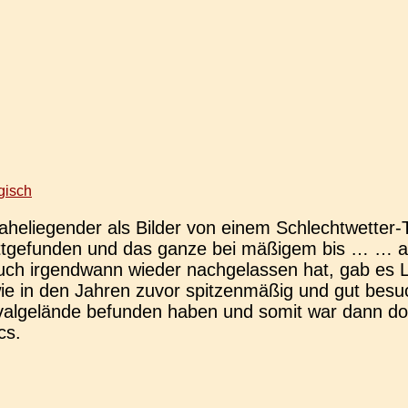
gisch
e­gen­der als Bilder von einem Schlech­t­­we­t­­ter-Tr
t­ge­fun­den und das ganze bei mäßi­gem bis … … ac
h irgend­wann wieder nach­ge­las­sen hat, gab es L
r wie in den Jahren zuvor spit­zen­mä­ßig und gut b
al­ge­län­de befun­den haben und somit war dann d
cs.