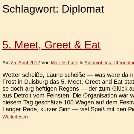
Schlagwort:
Diplomat
5. Meet, Greet & Eat
Am
25. April 2012
Von
Maic Schulte
In
Automobiles
,
Chronolo
Wetter schei­ße, Laune schei­ße — was wäre da nahe­li
Frost in Duis­burg das 5. Meet, Greet and Eat stat
se doch arg hef­ti­gen Regens — der zum Glück auc
aus Detroit vom Feins­ten. Die Orga­ni­sa­ti­on wa
diesem Tag geschät­ze 100 Wagen auf dem Fes­ti­v
Langer Rede, kurzer Sinn — viel Spaß mit den Pi
Weiterlesen