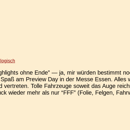
logisch
­lights ohne Ende” — ja, mir würden bestimmt noch ein 
tig Spaß am Pre­view Day in der Messe Essen. Alle
ver­tre­ten. Tolle Fahr­zeu­ge soweit das Auge reicht,
ck wieder mehr als nur “FFF” (Folie, Felgen, Fahr­w