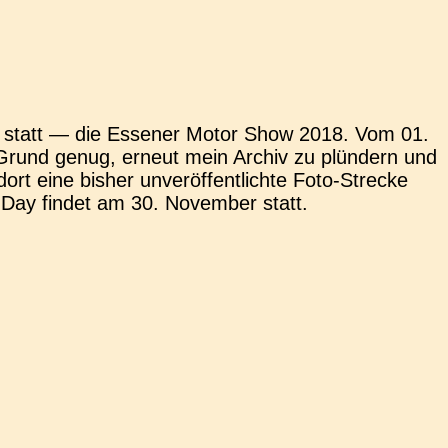
elt statt — die Esse­ner Motor Show 2018. Vom 01.
 Grund genug, erneut mein Archiv zu plün­dern und
 eine bisher unver­öf­fent­lich­te Foto-Stre­­cke
Day findet am 30. Novem­ber statt.