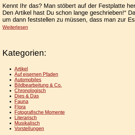
Kennt Ihr das? Man stö­bert auf der Fest­plat­te h
Den Arti­kel hast Du schon lange geschrie­ben!“ Da
um dann fest­stel­len zu müssen, dass man zur Es
Weiterlesen
Kategorien:
Artikel
Auf eisernen Pfaden
Automobiles
Bildbearbeitung & Co.
Chronologisch
Dies & Das
Fauna
Flora
Fotografische Momente
Literarisch
Musikalisch
Vorstellungen