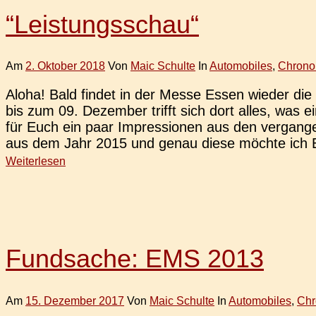
“Leistungsschau“
Am
2. Oktober 2018
Von
Maic Schulte
In
Automobiles
,
Chrono
Aloha! Bald findet in der Messe Essen wieder die v
bis zum 09. Dezem­ber trifft sich dort alles, wa
für Euch ein paar Impres­sio­nen aus den ver­gan­ge­
aus dem Jahr 2015 und genau diese möchte ich Euc
Weiterlesen
Fundsache: EMS 2013
Am
15. Dezember 2017
Von
Maic Schulte
In
Automobiles
,
Chr