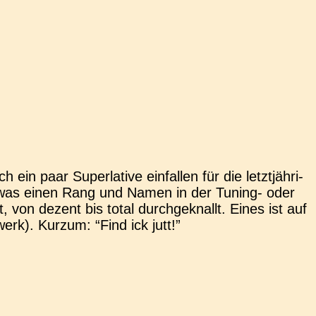
paar Super­la­ti­ve ein­fal­len für die letzt­jäh­ri­
s was einen Rang und Namen in der Tuning- oder
 von dezent bis total durch­ge­knallt. Eines ist auf
erk). Kurzum: “Find ick jutt!”