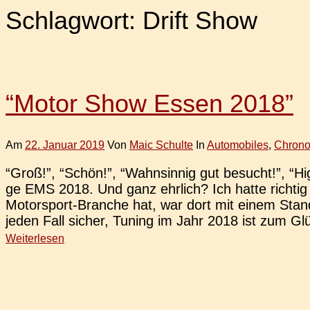
Schlagwort:
Drift Show
“Motor Show Essen 2018”
Am
22. Januar 2019
Von
Maic Schulte
In
Automobiles
,
Chrono
“Groß!”, “Schön!”, “Wahn­sin­nig gut besucht!”, “High
ge EMS 2018. Und ganz ehr­lich? Ich hatte rich­
Motor­s­port-Bran­che hat, war dort mit einem Stand 
jeden Fall sicher, Tuning im Jahr 2018 ist zum Glü
Weiterlesen