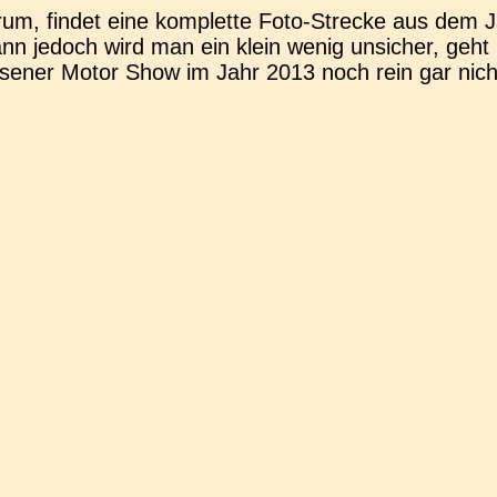
erum, findet eine kom­plet­te Foto-Stre­­cke aus dem
nn jedoch wird man ein klein wenig unsi­cher, geht n
se­ner Motor Show im Jahr 2013 noch rein gar nicht