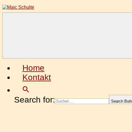
Zum
Inhalt
springen
Maic
Fotografie
Schulte
aus
Leidenschaft
Home
Kontakt
Search for:
Search Butt