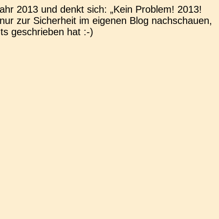
 Jahr 2013 und denkt sich: „Kein Pro­blem! 2013!
ur zur Sicher­heit im eige­nen Blog nach­schau­en,
s geschrie­ben hat :-)