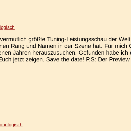
logisch
er­mut­lich größte Tuning-Leis­­tungs­­­schau der W
s einen Rang und Namen in der Szene hat. Für mich
nen Jahren her­aus­zu­su­chen. Gefun­den habe ich dort
h jetzt zeigen. Save the date! P.S: Der Pre­view 
onologisch