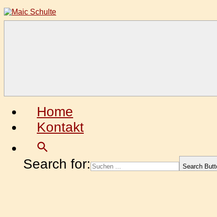
Zum
Inhalt
springen
Maic
Fotografie
Schulte
aus
Leidenschaft
Home
Kontakt
Search for:
Search Butt