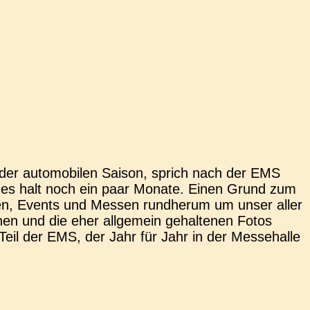
der auto­mo­bi­len Saison, sprich nach der EMS
rt es halt noch ein paar Monate. Einen Grund zum
­fen, Events und Messen rund­her­um um unser aller
n und die eher all­ge­mein gehal­te­nen Fotos
Teil der EMS, der Jahr für Jahr in der Mes­se­hal­le