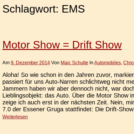
Schlagwort:
EMS
Motor Show = Drift Show
Am
9. Dezember 2014
Von
Maic Schulte
In
Automobiles
,
Chro
Aloha! So wie schon in den Jahren zuvor, mar­kier
pas­siert für uns Auto-Narren schlicht­weg nicht
Jam­mern haben wir aber den­noch nicht, war doch 
Lieb­lings­ob­jekt: das Auto. Über die Motor Show 
zeige ich auch erst in der nächs­ten Zeit. Nein, mir
7.0 der Esse­ner Gruga statt­fin­det: Die Drift-Show
Weiterlesen