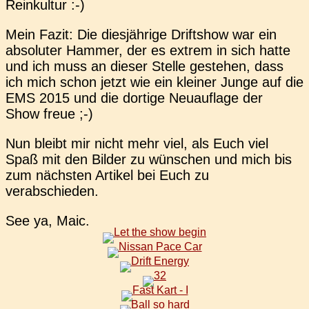
Reinkultur :-)
Mein Fazit: Die dies­jäh­ri­ge Drift­show war ein
abso­lu­ter Hammer, der es extrem in sich hatte
und ich muss an dieser Stelle geste­hen, dass
ich mich schon jetzt wie ein klei­ner Junge auf die
EMS 2015 und die dor­ti­ge Neu­auf­la­ge der
Show freue ;-)
Nun bleibt mir nicht mehr viel, als Euch viel
Spaß mit den Bilder zu wün­schen und mich bis
zum nächs­ten Arti­kel bei Euch zu
verabschieden.
See ya, Maic.