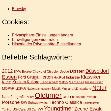
Bluesky
Cookies:
Privatsphäre-Einstellungen ändern
Einwilligungen widerrufen
Historie der Privatsphäre-Einstellungen
Beliebte Schlagwörter:
Düsseldorf
2012
Dorsten
Chrysler
Dodge
BMW
Bottrop
Chevrolet
Essen
Klassiker
Gruga
Herten
Ford
Industrie
Hot Rod
Kunst
Kustom Kulture
Landschaft
Mercedes
Makro
Messe Essen
Natur
MOPAR
Musik
MOPAR Nationals
Mustang
Münsterland
Museum
Oldtimer
Naturfotografie
NRW
Opel
Photoshop
Plymouth
Porsche
Techno Classica
S/W
Schwarzweiss
Telefotografie
Youngtimer
Zeche Ewald
US-Cars
VW
Tuning
US Car