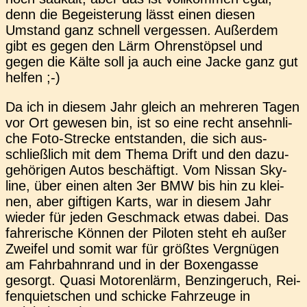
denn die Begeis­te­rung lässt einen diesen
Umstand ganz schnell ver­ges­sen. Außer­dem
gibt es gegen den Lärm Ohren­stöp­sel und
gegen die Kälte soll ja auch eine Jacke ganz gut
helfen ;-)
Da ich in diesem Jahr gleich an meh­re­ren Tagen
vor Ort gewe­sen bin, ist so eine recht ansehn­li­
che Foto-Stre­cke ent­stan­den, die sich aus­
schließ­lich mit dem Thema Drift und den dazu­
ge­hö­ri­gen Autos beschäf­tigt. Vom Nissan Sky­
line, über einen alten 3er BMW bis hin zu klei­
nen, aber gif­ti­gen Karts, war in diesem Jahr
wieder für jeden Geschmack etwas dabei. Das
fah­re­ri­sche Können der Pilo­ten steht eh außer
Zwei­fel und somit war für größ­tes Ver­gnü­gen
am Fahr­bahn­rand und in der Boxen­gas­se
gesorgt. Quasi Moto­ren­lärm, Ben­zin­ge­ruch, Rei­
fen­quiet­schen und schi­cke Fahr­zeu­ge in