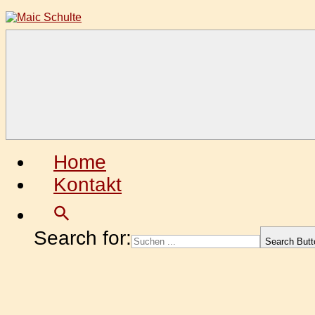
Zum
Inhalt
springen
Maic
Fotografie
Schulte
aus
Leidenschaft
Home
Kontakt
Search for:
Search Butt