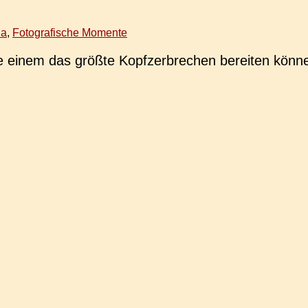
na
,
Fotografische Momente
 einem das größte Kopf­zer­bre­chen berei­ten können