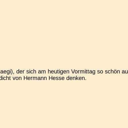
ae­gi), der sich am heu­ti­gen Vor­mit­tag so schön a
Gedicht von Her­mann Hesse denken.