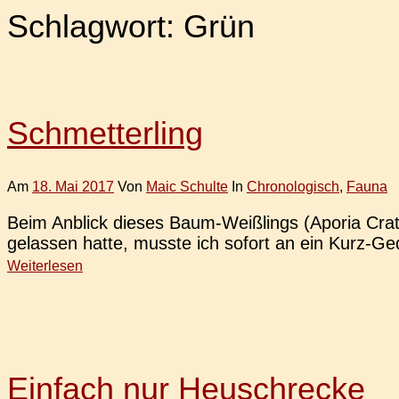
Schlagwort:
Grün
Schmetterling
Am
18. Mai 2017
Von
Maic Schulte
In
Chronologisch
,
Fauna
Beim Anblick dieses Baum-Wei­ß­­lings (Aporia Cra­t
ge­las­sen hatte, musste ich sofort an ein Kurz-
Weiterlesen
Einfach nur Heuschrecke