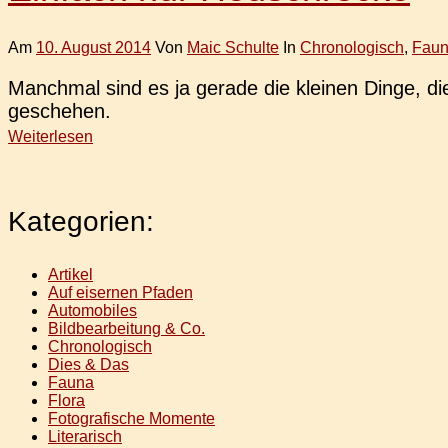
Am
10. August 2014
Von
Maic Schulte
In
Chronologisch
,
Fau
Manch­mal sind es ja gerade die klei­nen Dinge, die
geschehen.
Weiterlesen
Kategorien:
Artikel
Auf eisernen Pfaden
Automobiles
Bildbearbeitung & Co.
Chronologisch
Dies & Das
Fauna
Flora
Fotografische Momente
Literarisch