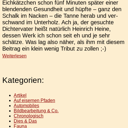
Eich­kätz­chen schon fünf Minu­ten später einer
blen­den­den Gesund­heit und hüpfte – ganz den
Schalk im Nacken – die Tanne herab und ver­
schwand im Unter­holz. Ach ja, der gesuch­te
Dich­ter­va­ter heißt natür­lich Hein­rich Heine,
dessen Werk ich schon seit eh und je sehr
schät­ze. Was lag also näher, als ihm mit diesem
Bei­trag ein klein wenig Tribut zu zollen ;-)
Weiterlesen
Kategorien:
Artikel
Auf eisernen Pfaden
Automobiles
Bildbearbeitung & Co.
Chronologisch
Dies & Das
Fauna