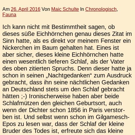
Am
26. April 2016
Von
Maic Schulte
In
Chronologisch
,
Fauna
Ich kann nicht mit Bestimmt­heit sagen, ob
dieses süße Eich­hörn­chen genau dieses Zitat im
Sinn hatte, als es direkt vor meinem Fens­ter ein
Nicker­chen im Baum gehal­ten hat. Eines ist
aber sicher, dieses kleine Eich­hörn­chen hatte
einen wesent­lich tie­fe­ren Schlaf, als der Vater
des oben zitier­ten Spruchs. Denn dieser hatte ja
schon in seinen „Nacht­ge­dan­ken“ zum Aus­druck
gebracht, dass ihn seine nächt­li­chen Gedan­ken
an Deutsch­land stets um den Schlaf gebracht
hätten ;-) Iro­ni­scher­wei­se haben aber beide
Schlaf­müt­zen den glei­chen Geburts­ort, auch
wenn der Dich­ter schon 1856 in Paris ver­stor­
ben ist. Und selbst wenn schon im Gil­­ga­­mesch-
Epos zu lesen war, dass der Schlaf der kleine
Bruder des Todes ist, erfreu­te sich das kleine