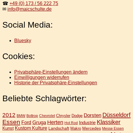
☎
+49 (0) 173 / 56 222 75
✉
info@maicschulte.de
Social Media:
Bluesky
Cookies:
Privatsphäre-Einstellungen ändern
Einwilligungen widerrufen
Historie der Privatsphäre-Einstellungen
Beliebte Schlagwörter:
Düsseldorf
2012
Dorsten
Chrysler
Dodge
BMW
Bottrop
Chevrolet
Essen
Klassiker
Gruga
Herten
Ford
Industrie
Hot Rod
Kunst
Kustom Kulture
Landschaft
Mercedes
Makro
Messe Essen