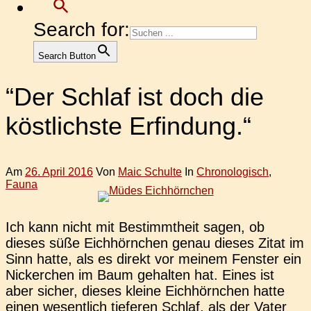
Search for:
Search Button
“Der Schlaf ist doch die
köstlichste Erfindung.“
Am
26. April 2016
Von
Maic Schulte
In
Chronologisch
,
Fauna
Ich kann nicht mit Bestimmt­heit sagen, ob
dieses süße Eich­hörn­chen genau dieses Zitat im
Sinn hatte, als es direkt vor meinem Fens­ter ein
Nicker­chen im Baum gehal­ten hat. Eines ist
aber sicher, dieses kleine Eich­hörn­chen hatte
einen wesent­lich tie­fe­ren Schlaf, als der Vater