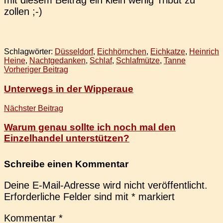
mit diesem Bei­trag ein klein wenig Tribut zu
zollen ;-)
Schlagwörter:
Düsseldorf
,
Eichhörnchen
,
Eichkatze
,
Heinrich
Heine
,
Nachtgedanken
,
Schlaf
,
Schlafmütze
,
Tanne
Beitragsnavigation
Vorheriger Beitrag
Unterwegs in der Wipperaue
Nächster Beitrag
Warum genau sollte ich noch mal den
Einzelhandel unterstützen?
Schreibe einen Kommentar
Deine E-Mail-Adresse wird nicht veröffentlicht.
Erforderliche Felder sind mit
*
markiert
Kommentar
*