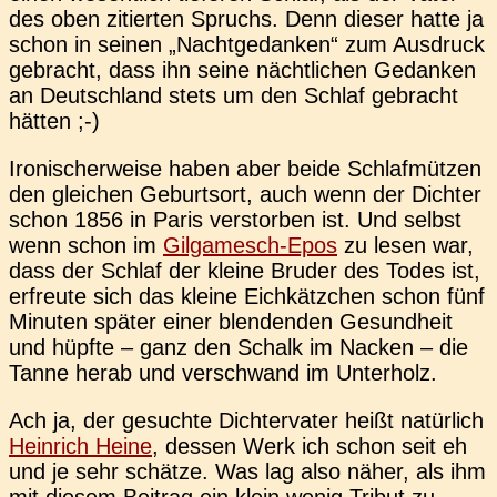
des oben zitier­ten Spruchs. Denn dieser hatte ja
schon in seinen „Nacht­ge­dan­ken“ zum Aus­druck
gebracht, dass ihn seine nächt­li­chen Gedan­ken
an Deutsch­land stets um den Schlaf gebracht
hätten ;-)
Iro­ni­scher­wei­se haben aber beide Schlaf­müt­zen
den glei­chen Geburts­ort, auch wenn der Dich­ter
schon 1856 in Paris ver­stor­ben ist. Und selbst
wenn schon im
Gil­ga­mesch-Epos
zu lesen war,
dass der Schlaf der kleine Bruder des Todes ist,
erfreu­te sich das kleine Eich­kätz­chen schon fünf
Minu­ten später einer blen­den­den Gesund­heit
und hüpfte – ganz den Schalk im Nacken – die
Tanne herab und ver­schwand im Unterholz.
Ach ja, der gesuch­te Dich­ter­va­ter heißt natür­lich
Hein­rich Heine
, dessen Werk ich schon seit eh
und je sehr schät­ze. Was lag also näher, als ihm