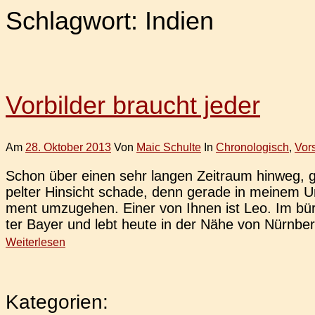
Schlagwort:
Indien
Vorbilder braucht jeder
Am
28. Oktober 2013
Von
Maic Schulte
In
Chronologisch
,
Vor
Schon über einen sehr langen Zeit­raum hinweg, gab
pel­ter Hin­sicht schade, denn gerade in meinem Um
ment umzu­ge­hen. Einer von Ihnen ist Leo. Im bür
ter Bayer und lebt heute in der Nähe von Nürnber
Weiterlesen
Kategorien: