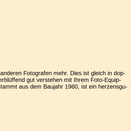
nde­ren Foto­gra­fen mehr. Dies ist gleich in dop­
blüf­fend gut ver­ste­hen mit Ihrem Foto-Equip­­
stammt aus dem Bau­jahr 1960, ist ein her­zens­gu­