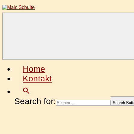
Zum
Inhalt
springen
Maic
Fotografie
Schulte
aus
Leidenschaft
Home
Kontakt
Search for:
Search Butt