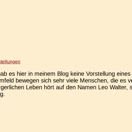
stellungen
 es hier in meinem Blog keine Vor­stel­lung eines a
feld bewe­gen sich sehr viele Men­schen, die es ver­
­ger­li­chen Leben hört auf den Namen Leo Walter, 
g.