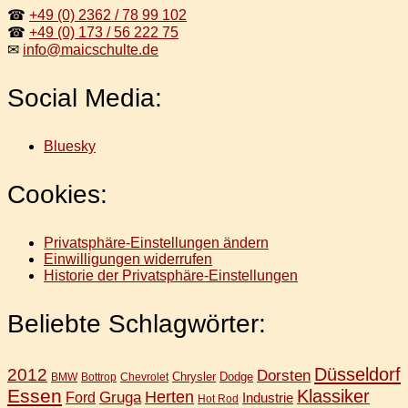
☎
+49 (0) 2362 / 78 99 102
☎
+49 (0) 173 / 56 222 75
✉
info@maicschulte.de
Social Media:
Bluesky
Cookies:
Privatsphäre-Einstellungen ändern
Einwilligungen widerrufen
Historie der Privatsphäre-Einstellungen
Beliebte Schlagwörter:
Düsseldorf
2012
Dorsten
Chrysler
Dodge
BMW
Bottrop
Chevrolet
Essen
Klassiker
Gruga
Herten
Ford
Industrie
Hot Rod