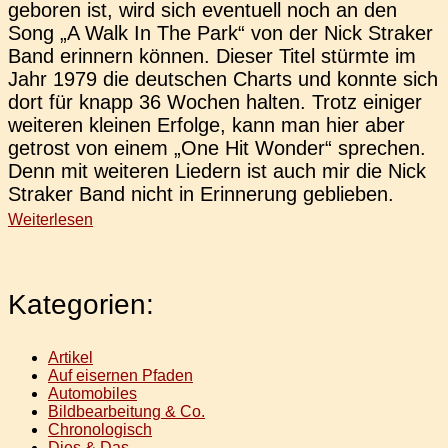
gebo­ren ist, wird sich even­tu­ell noch an den
Song „A Walk In The Park“ von der Nick Stra­ker
Band erin­nern können. Dieser Titel stürm­te im
Jahr 1979 die deut­schen Charts und konnte sich
dort für knapp 36 Wochen halten. Trotz eini­ger
wei­te­ren klei­nen Erfol­ge, kann man hier aber
getrost von einem „One Hit Wonder“ spre­chen.
Denn mit wei­te­ren Lie­dern ist auch mir die Nick
Stra­ker Band nicht in Erin­ne­rung geblieben.
Weiterlesen
Kategorien:
Artikel
Auf eisernen Pfaden
Automobiles
Bildbearbeitung & Co.
Chronologisch
Dies & Das