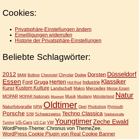
Cookies:
Privatsphäre-Einstellungen ändern
Einwilligungen widerrufen
Historie der Privatsphäre-Einstellungen
Beliebte Schlagwörter:
Düsseldorf
2012
Dorsten
Chrysler
Dodge
BMW
Bottrop
Chevrolet
Essen
Klassiker
Gruga
Herten
Ford
Industrie
Hot Rod
Kunst
Kustom Kulture
Landschaft
Mercedes
Makro
Messe Essen
Natur
MOPAR
Musik
MOPAR Nationals
Mustang
Münsterland
Museum
Oldtimer
Naturfotografie
NRW
Opel
Photoshop
Plymouth
Porsche
Techno Classica
S/W
Schwarzweiss
Telefotografie
Youngtimer
Zeche Ewald
US-Cars
VW
Tuning
US Car
WordPress-Theme: Chronus von ThemeZee.
WordPress Cookie Plugin von Real Cookie Banner