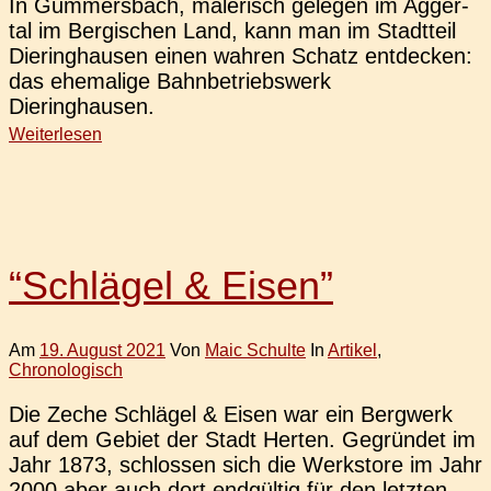
In Gum­mers­bach, male­risch gele­gen im Agger­
tal im Ber­gi­schen Land, kann man im Stadt­teil
Dier­ing­hau­sen einen wahren Schatz ent­de­cken:
das ehe­ma­li­ge Bahn­be­triebs­werk
Dieringhausen.
Weiterlesen
“Schlägel & Eisen”
Am
19. August 2021
Von
Maic Schulte
In
Artikel
,
Chronologisch
Die Zeche Schlä­gel & Eisen war ein Berg­werk
auf dem Gebiet der Stadt Herten. Gegrün­det im
Jahr 1873, schlos­sen sich die Werks­to­re im Jahr
2000 aber auch dort end­gül­tig für den letz­ten