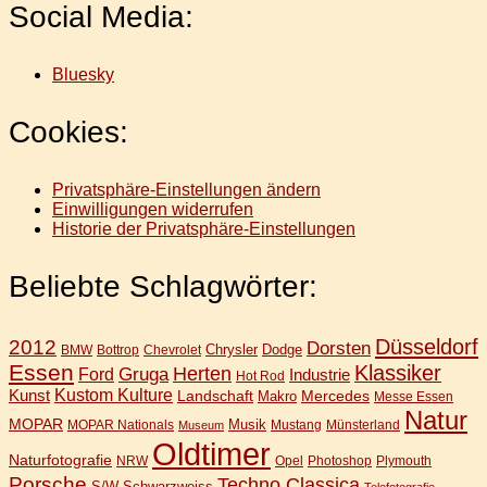
Social Media:
Bluesky
Cookies:
Privatsphäre-Einstellungen ändern
Einwilligungen widerrufen
Historie der Privatsphäre-Einstellungen
Beliebte Schlagwörter:
Düsseldorf
2012
Dorsten
Chrysler
Dodge
BMW
Bottrop
Chevrolet
Essen
Klassiker
Gruga
Herten
Ford
Industrie
Hot Rod
Kunst
Kustom Kulture
Landschaft
Mercedes
Makro
Messe Essen
Natur
MOPAR
Musik
MOPAR Nationals
Mustang
Münsterland
Museum
Oldtimer
Naturfotografie
NRW
Opel
Photoshop
Plymouth
Porsche
Techno Classica
S/W
Schwarzweiss
Telefotografie