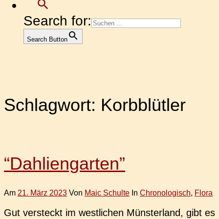
Search for:
Search Button
Schlagwort:
Korbblütler
“Dahliengarten”
Am
21. März 2023
Von
Maic Schulte
In
Chronologisch
,
Flora
Gut ver­steckt im west­li­chen Müns­ter­land, gibt es