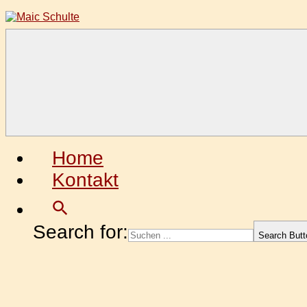
Zum
Inhalt
springen
Maic
Fotografie
Schulte
aus
Leidenschaft
Home
Kontakt
Search for:
Search Butt