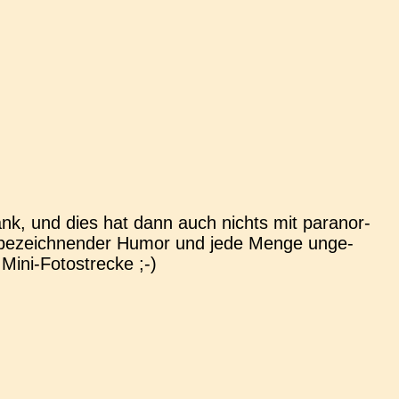
nk, und dies hat dann auch nichts mit para­nor­
g zu bezeich­nen­der Humor und jede Menge unge­
e Mini-Fotostrecke ;-)