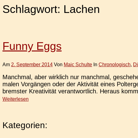
Schlagwort:
Lachen
Funny Eggs
Am
2. September 2014
Von
Maic Schulte
In
Chronologisch
,
D
Manch­mal, aber wirk­lich nur manch­mal, gesche­h
ma­len Vor­gän­gen oder der Akti­vi­tät eines Pol­t
brems­ter Krea­ti­vi­tät ver­ant­wort­lich. Heraus ko
Weiterlesen
Kategorien: