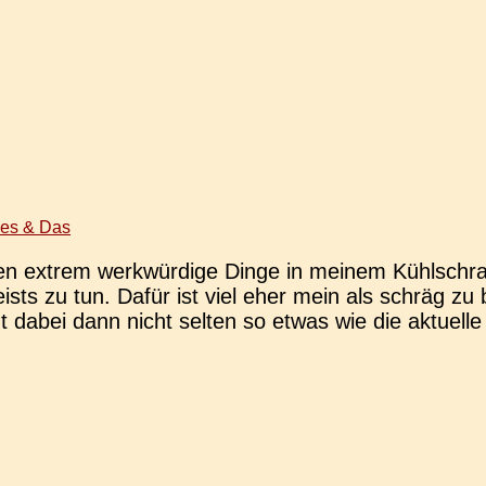
ies & Das
en extrem werk­wür­di­ge Dinge in meinem Kühl­schra
er­geists zu tun. Dafür ist viel eher mein als schrä
mmt dabei dann nicht selten so etwas wie die aktu­el­l