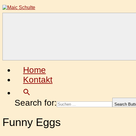
Zum
Inhalt
springen
Maic
Fotografie
Schulte
aus
Leidenschaft
Home
Kontakt
Search for:
Search Butt
Funny Eggs