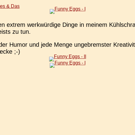
ies & Das
en extrem werk­wür­di­ge Dinge in meinem Kühl­schra
eists zu tun.
­der Humor und jede Menge unge­brems­ter Krea­ti­vi­
recke ;-)