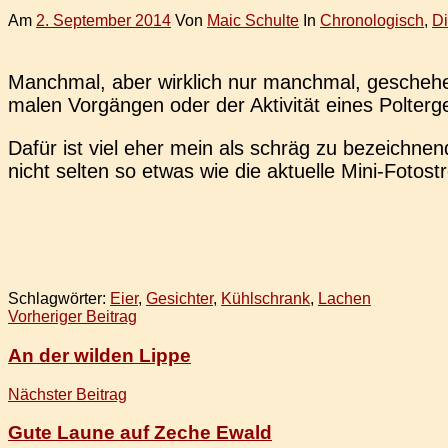
Am
2. September 2014
Von
Maic Schulte
In
Chronologisch
,
D
Manch­mal, aber wirk­lich nur manch­mal, gesche­h
ma­len Vor­gän­gen oder der Akti­vi­tät eines Pol­ter­g
Dafür ist viel eher mein als schräg zu bezeich­nen
nicht selten so etwas wie die aktu­el­le Mini-Fotost
Schlagwörter:
Eier
,
Gesichter
,
Kühlschrank
,
Lachen
Beitragsnavigation
Vorheriger Beitrag
An der wilden Lippe
Nächster Beitrag
Gute Laune auf Zeche Ewald