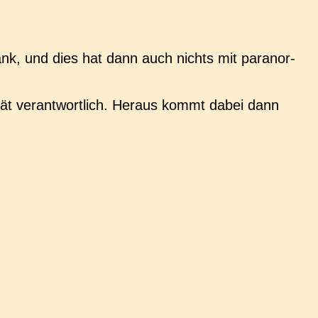
nk, und dies hat dann auch nichts mit para­nor­
tät ver­ant­wort­lich. Heraus kommt dabei dann