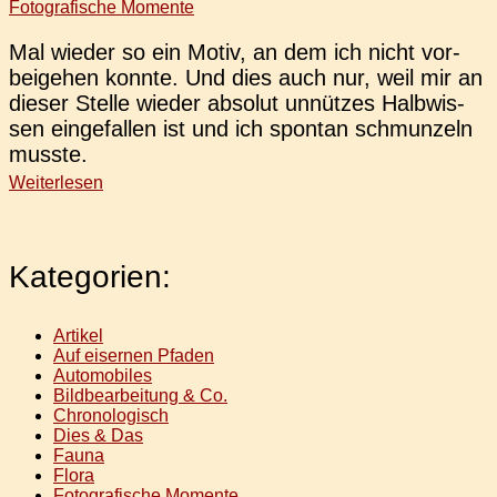
Fotografische Momente
Mal wieder so ein Motiv, an dem ich nicht vor­
bei­ge­hen konnte. Und dies auch nur, weil mir an
dieser Stelle wieder abso­lut unnüt­zes Halb­wis­
sen ein­ge­fal­len ist und ich spon­tan schmun­zeln
musste.
Weiterlesen
Kategorien:
Artikel
Auf eisernen Pfaden
Automobiles
Bildbearbeitung & Co.
Chronologisch
Dies & Das
Fauna
Flora
Fotografische Momente