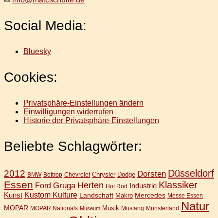
Social Media:
Bluesky
Cookies:
Privatsphäre-Einstellungen ändern
Einwilligungen widerrufen
Historie der Privatsphäre-Einstellungen
Beliebte Schlagwörter:
Düsseldorf
2012
Dorsten
Chrysler
Dodge
BMW
Bottrop
Chevrolet
Essen
Klassiker
Gruga
Herten
Ford
Industrie
Hot Rod
Kunst
Kustom Kulture
Landschaft
Mercedes
Makro
Messe Essen
Natur
MOPAR
Musik
MOPAR Nationals
Mustang
Münsterland
Museum