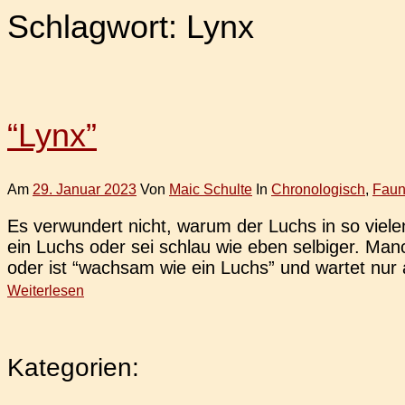
Schlagwort:
Lynx
“Lynx”
Am
29. Januar 2023
Von
Maic Schulte
In
Chronologisch
,
Fau
Es ver­wun­dert nicht, warum der Luchs in so vie
ein Luchs oder sei schlau wie eben sel­bi­ger. Man
oder ist “wach­sam wie ein Luchs” und wartet nur
Weiterlesen
Kategorien: