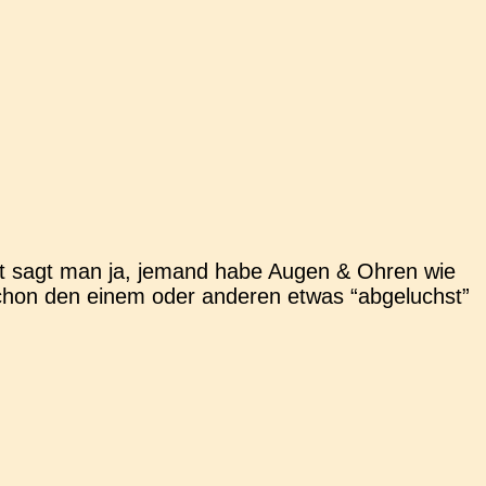
onst sagt man ja, jemand habe Augen & Ohren wie
h schon den einem oder ande­ren etwas “abge­luchst”