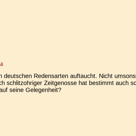
na
len deut­schen Redens­ar­ten auf­taucht. Nicht ums
ch schlitz­oh­ri­ger Zeit­ge­nos­se hat bestimmt auc
 auf seine Gelegenheit?