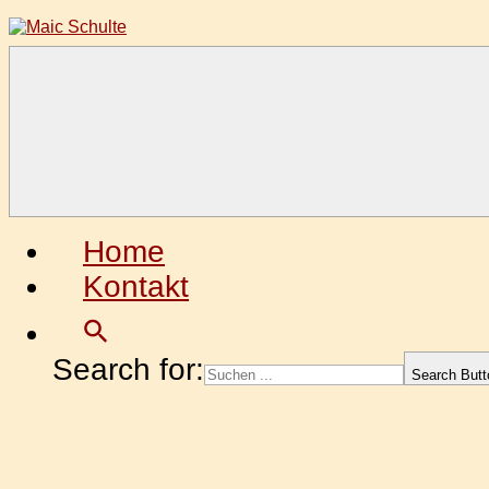
Zum
Inhalt
springen
Maic
Fotografie
Schulte
aus
Leidenschaft
Home
Kontakt
Search for:
Search Butt