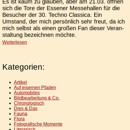
Es ist kaum zu glau­ben, aber am 21.03. öffnen
sich die Tore der Esse­ner Mes­se­hal­len für die
Besu­cher der 30. Techno Clas­si­ca. Ein
Umstand, der mich per­sön­lich sehr freut, da ich
mich selbst als einen großen Fan dieser Ver­an­
stal­tung bezeich­nen möchte.
Weiterlesen
Kategorien:
Artikel
Auf eisernen Pfaden
Automobiles
Bildbearbeitung & Co.
Chronologisch
Dies & Das
Fauna
Flora
Fotografische Momente
Literarisch