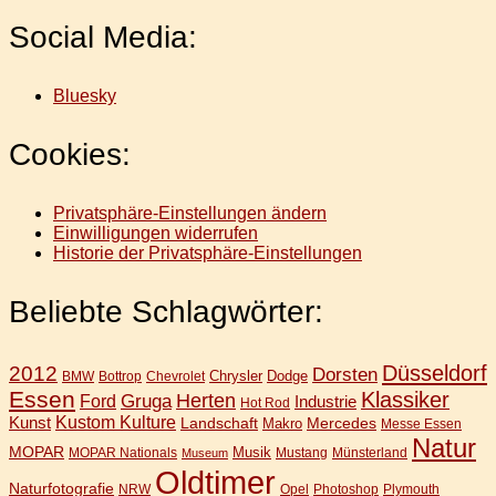
Social Media:
Bluesky
Cookies:
Privatsphäre-Einstellungen ändern
Einwilligungen widerrufen
Historie der Privatsphäre-Einstellungen
Beliebte Schlagwörter:
Düsseldorf
2012
Dorsten
Chrysler
Dodge
BMW
Bottrop
Chevrolet
Essen
Klassiker
Gruga
Herten
Ford
Industrie
Hot Rod
Kunst
Kustom Kulture
Landschaft
Mercedes
Makro
Messe Essen
Natur
MOPAR
Musik
MOPAR Nationals
Mustang
Münsterland
Museum
Oldtimer
Naturfotografie
NRW
Opel
Photoshop
Plymouth