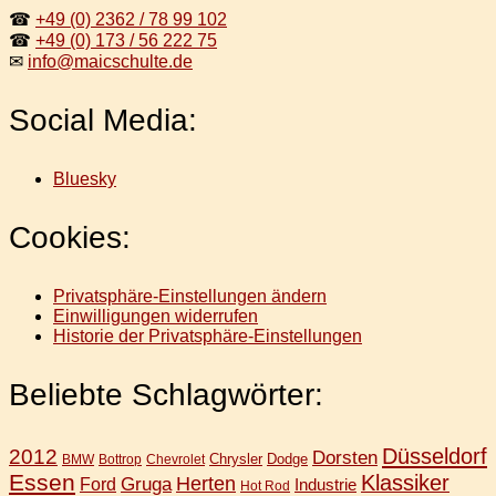
☎
+49 (0) 2362 / 78 99 102
☎
+49 (0) 173 / 56 222 75
✉
info@maicschulte.de
Social Media:
Bluesky
Cookies:
Privatsphäre-Einstellungen ändern
Einwilligungen widerrufen
Historie der Privatsphäre-Einstellungen
Beliebte Schlagwörter:
Düsseldorf
2012
Dorsten
Chrysler
Dodge
BMW
Bottrop
Chevrolet
Essen
Klassiker
Gruga
Herten
Ford
Industrie
Hot Rod