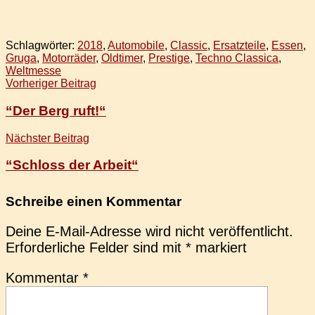
Schlagwörter:
2018
,
Automobile
,
Classic
,
Ersatzteile
,
Essen
,
Gruga
,
Motorräder
,
Oldtimer
,
Prestige
,
Techno Classica
,
Weltmesse
Beitragsnavigation
Vorheriger Beitrag
“Der Berg ruft!“
Nächster Beitrag
“Schloss der Arbeit“
Schreibe einen Kommentar
Deine E-Mail-Adresse wird nicht veröffentlicht.
Erforderliche Felder sind mit
*
markiert
Kommentar
*