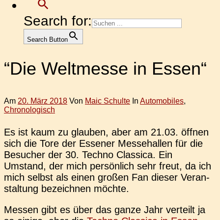
Search for:
Search Button
“Die Weltmesse in Essen“
Am
20. März 2018
Von
Maic Schulte
In
Automobiles
,
Chronologisch
Es ist kaum zu glau­ben, aber am 21.03. öffnen
sich die Tore der Esse­ner Mes­se­hal­len für die
Besu­cher der 30. Techno Clas­si­ca. Ein
Umstand, der mich per­sön­lich sehr freut, da ich
mich selbst als einen großen Fan dieser Ver­an­
stal­tung bezeich­nen möchte.
Messen gibt es über das ganze Jahr ver­teilt ja