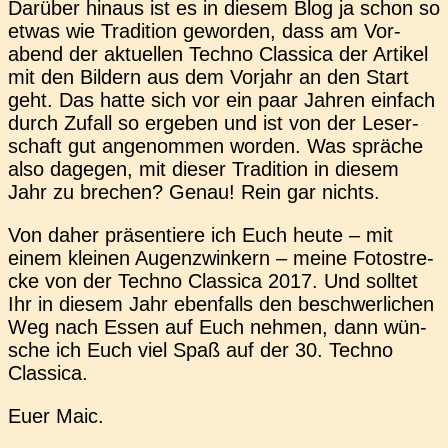
Dar­über hinaus ist es in diesem Blog ja schon so
etwas wie Tra­di­ti­on gewor­den, dass am Vor­
abend der aktu­el­len Techno Clas­si­ca der Arti­kel
mit den Bil­dern aus dem Vor­jahr an den Start
geht. Das hatte sich vor ein paar Jahren ein­fach
durch Zufall so erge­ben und ist von der Leser­
schaft gut ange­nom­men worden. Was sprä­che
also dage­gen, mit dieser Tra­di­ti­on in diesem
Jahr zu bre­chen? Genau! Rein gar nichts.
Von daher prä­sen­tie­re ich Euch heute – mit
einem klei­nen Augen­zwin­kern – meine Foto­stre­
cke von der Techno Clas­si­ca 2017. Und soll­tet
Ihr in diesem Jahr eben­falls den beschwer­li­chen
Weg nach Essen auf Euch nehmen, dann wün­
sche ich Euch viel Spaß auf der 30. Techno
Classica.
Euer Maic.