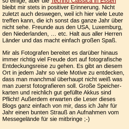
so einige, aber die
Techno Clas­si­ca in Essen
bleibt mir stets in posi­ti­ver Erin­ne­rung. Nicht
zuletzt auch des­we­gen, weil ich hier viele Leute
tref­fen kann, die ich sonst das ganze Jahr über
nicht sehe. Freun­de aus den USA, Luxem­burg,
den Nie­der­lan­den, … etc. Halt aus aller Herren
Länder und das macht ein­fach großen Spaß.
Mir als Foto­gra­fen berei­tet es dar­über hinaus
immer rich­tig viel Freude dort auf foto­gra­fi­sche
Ent­de­ckungs­rei­se zu gehen. Es gibt an diesem
Ort in jedem Jahr so viele Motive zu ent­de­cken,
dass man manch­mal über­haupt nicht weiß was
man zuerst foto­gra­fie­ren soll. Große Spei­cher­
kar­ten und reich­lich gut gefüll­te Akkus sind
Pflicht! Außer­dem erwar­ten die Leser dieses
Blogs ganz ein­fach von mir, dass ich Jahr für
Jahr einen bunten Strauß an Auf­nah­men vom
Mes­se­ge­län­de für sie mitbringe ;-)