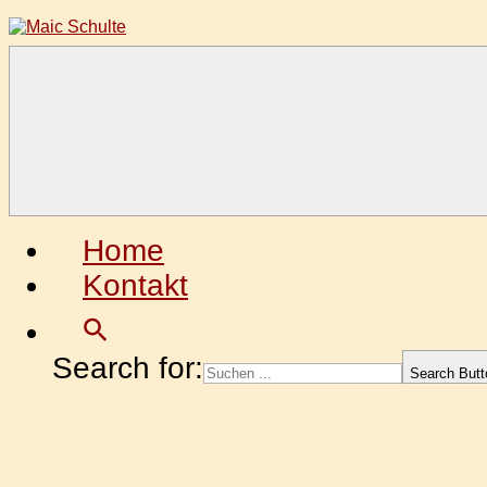
Zum
Inhalt
springen
Maic
Fotografie
Schulte
aus
Leidenschaft
Home
Kontakt
Search for:
Search Butt