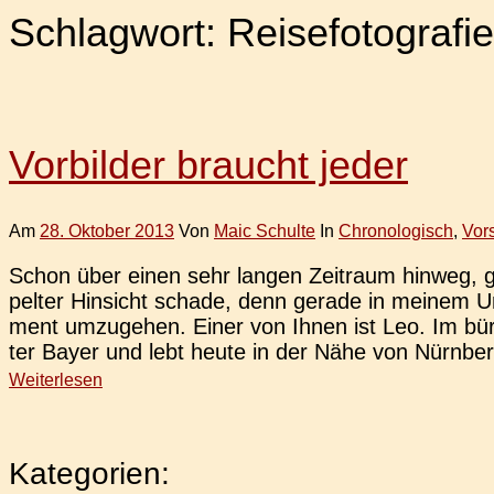
Schlagwort:
Reisefotografie
Vorbilder braucht jeder
Am
28. Oktober 2013
Von
Maic Schulte
In
Chronologisch
,
Vor
Schon über einen sehr langen Zeit­raum hinweg, gab
pel­ter Hin­sicht schade, denn gerade in meinem Um
ment umzu­ge­hen. Einer von Ihnen ist Leo. Im bür
ter Bayer und lebt heute in der Nähe von Nürnber
Weiterlesen
Kategorien: