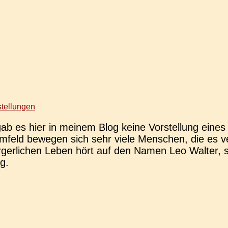
stellungen
 es hier in meinem Blog keine Vor­stel­lung eines a
feld bewe­gen sich sehr viele Men­schen, die es ver­
­ger­li­chen Leben hört auf den Namen Leo Walter, 
g.